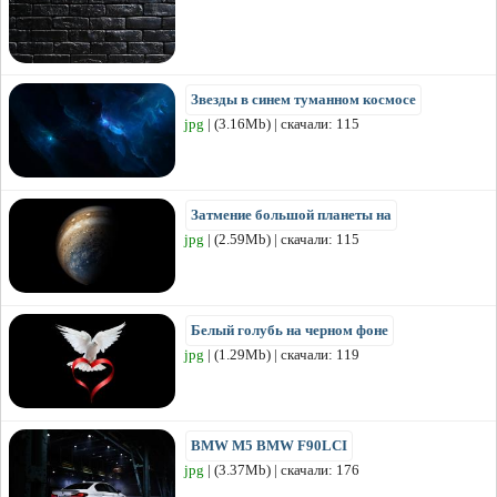
Звезды в синем туманном космосе
jpg
| (3.16Mb) | скачали: 115
Затмение большой планеты на
jpg
| (2.59Mb) | скачали: 115
Белый голубь на черном фоне
jpg
| (1.29Mb) | скачали: 119
BMW M5 BMW F90LCI
jpg
| (3.37Mb) | скачали: 176