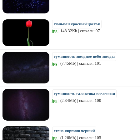
тюльпан красный цветок
jpg
| 148.32Kb | скачали: 97
туманность звездное небо звезды
jpg
| (7.45Mb) | скачали: 101
туманность галактика вселенная
jpg
| (2.34Mb) | скачали: 100
стена кирпичи черный
jpg
| (1.26Mb) | скачали: 105