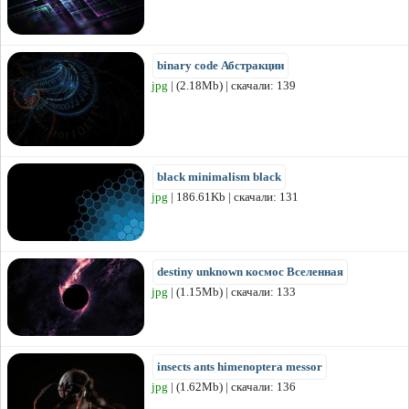
binary code Абстракции
jpg
| (2.18Mb) | скачали: 139
black minimalism black
jpg
| 186.61Kb | скачали: 131
destiny unknown космос Вселенная
jpg
| (1.15Mb) | скачали: 133
insects ants himenoptera messor
jpg
| (1.62Mb) | скачали: 136