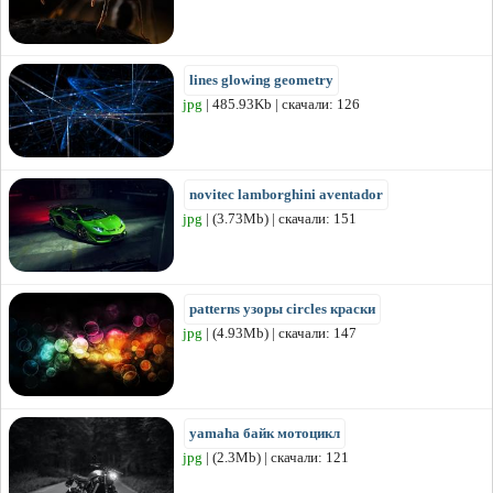
lines glowing geometry
jpg
| 485.93Kb | скачали: 126
novitec lamborghini aventador
jpg
| (3.73Mb) | скачали: 151
patterns узоры circles краски
jpg
| (4.93Mb) | скачали: 147
yamaha байк мотоцикл
jpg
| (2.3Mb) | скачали: 121