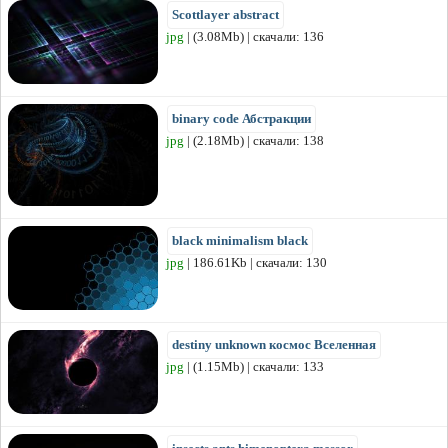
Scottlayer abstract
jpg
| (3.08Mb) | скачали: 136
binary code Абстракции
jpg
| (2.18Mb) | скачали: 138
black minimalism black
jpg
| 186.61Kb | скачали: 130
destiny unknown космос Вселенная
jpg
| (1.15Mb) | скачали: 133