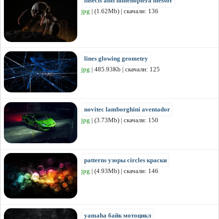
insects ants himenoptera messor
jpg
| (1.62Mb) | скачали: 136
lines glowing geometry
jpg
| 485.93Kb | скачали: 125
novitec lamborghini aventador
jpg
| (3.73Mb) | скачали: 150
patterns узоры circles краски
jpg
| (4.93Mb) | скачали: 146
yamaha байк мотоцикл