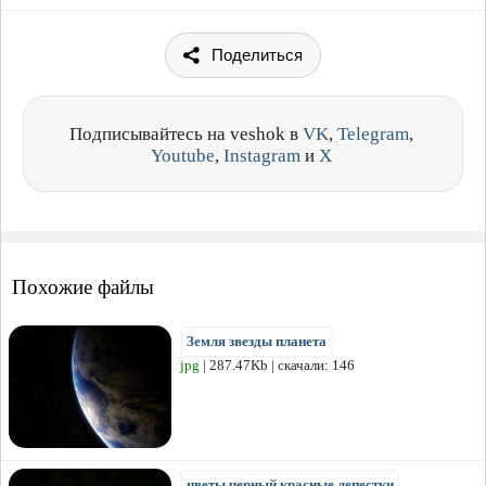
Поделиться
Подписывайтесь на veshok в
VK
,
Telegram
,
Youtube
,
Instagram
и
X
Похожие файлы
Земля звезды планета
jpg
| 287.47Kb | скачали: 146
цветы черный красные лепестки