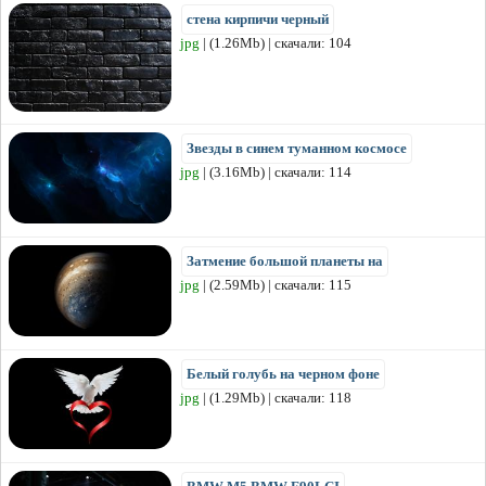
стена кирпичи черный
jpg
| (1.26Mb) | скачали: 104
Звезды в синем туманном космосе
jpg
| (3.16Mb) | скачали: 114
Затмение большой планеты на
jpg
| (2.59Mb) | скачали: 115
Белый голубь на черном фоне
jpg
| (1.29Mb) | скачали: 118