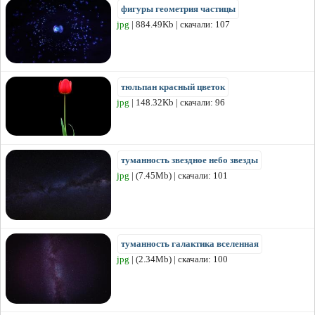
фигуры геометрия частицы
jpg
| 884.49Kb | скачали: 107
тюльпан красный цветок
jpg
| 148.32Kb | скачали: 96
туманность звездное небо звезды
jpg
| (7.45Mb) | скачали: 101
туманность галактика вселенная
jpg
| (2.34Mb) | скачали: 100