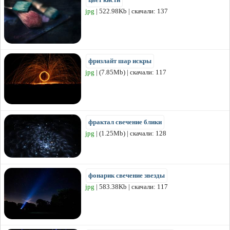
jpg
| 522.98Kb | скачали: 137
фризлайт шар искры
jpg
| (7.85Mb) | скачали: 117
фрактал свечение блики
jpg
| (1.25Mb) | скачали: 128
фонарик свечение звезды
jpg
| 583.38Kb | скачали: 117