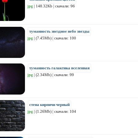
jpg
| 148.32Kb | скачали: 96
туманность звездное небо звезды
jpg
| (7.45Mb) | скачали: 100
туманность галактика вселенная
jpg
| (2.34Mb) | скачали: 99
стена кирпичи черный
jpg
| (1.26Mb) | скачали: 104