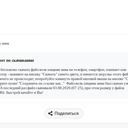
к зима
вет по скачиванию
бесплатно скачать файл волк хищник зима на телефон, смартфон, планшет или
тер - нажмите на кнопку "Скачать" синего цвета, и начнется загрузка этого фай
ичего не происходит, попробуйте кликнуть правой кнопкой мыши на кнопке "С
рите пункт "Сохранить по ссылке как...". Файл волк хищник зима был скачан у
. А последний раз файл скачивали 03.08.2026 (07:25), при этом размер у файла
Kb. Быстрей качайте и Вы!
Поделиться