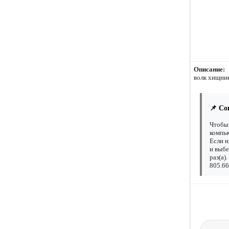
Описание:
волк хищни
📌 Со
Чтобы 
компью
Если н
и выбе
раз(а)
805.66