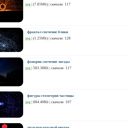
jpg
| (7.85Mb) | скачали: 117
фрактал свечение блики
jpg
| (1.25Mb) | скачали: 128
фонарик свечение звезды
jpg
| 583.38Kb | скачали: 117
фигуры геометрия частицы
jpg
| 884.49Kb | скачали: 107
тюльпан красный цветок