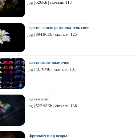
jpg
| 526Kb | скачали: 110
цветок капли ромашка тень свет
jpg
| 804.86Kb | скачали: 125
цвета солнечные очки
jpg
| (3.78Mb) | скачали: 131
цвет кисти
jpg
| 522.98Kb | скачали: 136
фризлайт шар искры