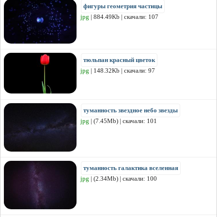
фигуры геометрия частицы
jpg
| 884.49Kb | скачали: 107
тюльпан красный цветок
jpg
| 148.32Kb | скачали: 97
туманность звездное небо звезды
jpg
| (7.45Mb) | скачали: 101
туманность галактика вселенная
jpg
| (2.34Mb) | скачали: 100