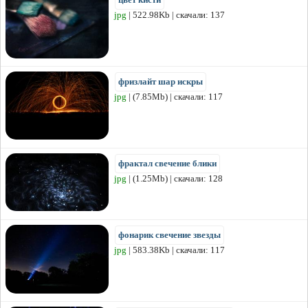
jpg
| 522.98Kb | скачали: 137
фризлайт шар искры
jpg
| (7.85Mb) | скачали: 117
фрактал свечение блики
jpg
| (1.25Mb) | скачали: 128
фонарик свечение звезды
jpg
| 583.38Kb | скачали: 117