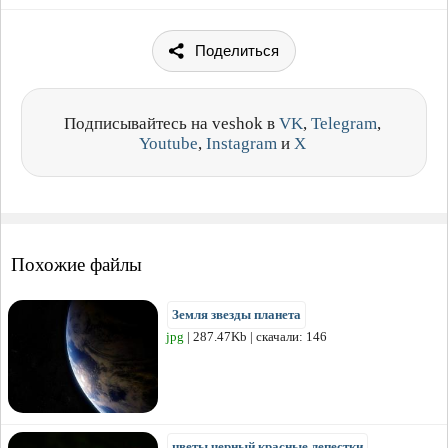
Поделиться
Подписывайтесь на veshok в
VK
,
Telegram
,
Youtube
,
Instagram
и
X
Похожие файлы
Земля звезды планета
jpg
| 287.47Kb | скачали: 146
цветы черный красные лепестки