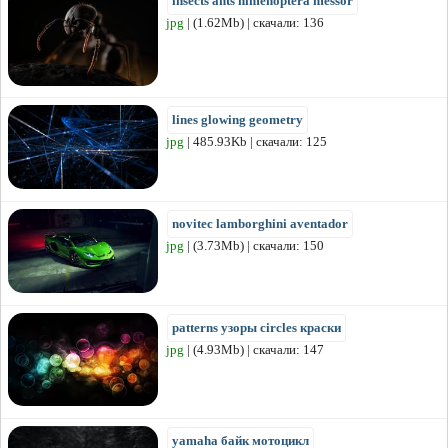
insects ants himenoptera messor
jpg
| (1.62Mb) | скачали: 136
lines glowing geometry
jpg
| 485.93Kb | скачали: 125
novitec lamborghini aventador
jpg
| (3.73Mb) | скачали: 150
patterns узоры circles краски
jpg
| (4.93Mb) | скачали: 147
yamaha байк мотоцикл