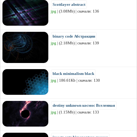
Scottlayer abstract
jpg
| (3.08Mb) | скачали: 136
binary code Абстракции
jpg
| (2.18Mb) | скачали: 139
black minimalism black
jpg
| 186.61Kb | скачали: 130
destiny unknown космос Вселенная
jpg
| (1.15Mb) | скачали: 133