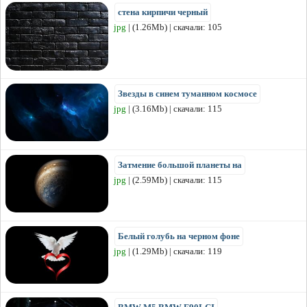
стена кирпичи черный
jpg
| (1.26Mb) | скачали: 105
Звезды в синем туманном космосе
jpg
| (3.16Mb) | скачали: 115
Затмение большой планеты на
jpg
| (2.59Mb) | скачали: 115
Белый голубь на черном фоне
jpg
| (1.29Mb) | скачали: 119