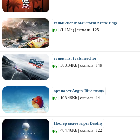
гонки снег MotorStorm Arctic Edge
jpg
| (1.1Mb) | скачали: 125
гонки nfs rivals need for
jpg
| 588.34Kb | скачали: 149
арт полет Angry Bird птица
jpg
| 198.49Kb | скачали: 141
Постер видео игры Destiny
jpg
| 484.46Kb | скачали: 122