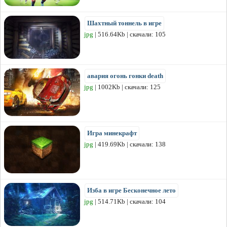
Шахтный тоннель в игре
jpg
| 516.64Kb | скачали: 105
авария огонь гонки death
jpg
| 1002Kb | скачали: 125
Игра минекрафт
jpg
| 419.69Kb | скачали: 138
Изба в игре Бесконечное лето
jpg
| 514.71Kb | скачали: 104