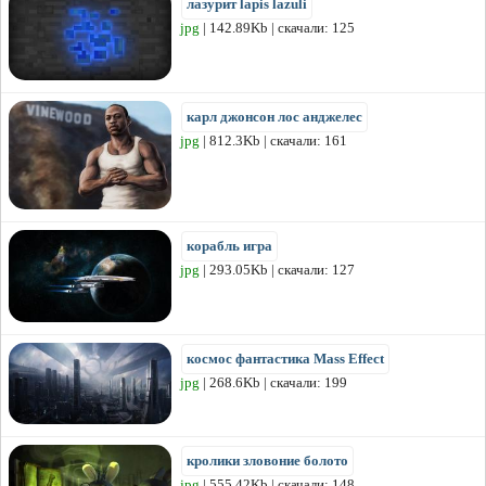
лазурит lapis lazuli
jpg
| 142.89Kb | скачали: 125
карл джонсон лос анджелес
jpg
| 812.3Kb | скачали: 161
корабль игра
jpg
| 293.05Kb | скачали: 127
космос фантастика Mass Effect
jpg
| 268.6Kb | скачали: 199
кролики зловоние болото
jpg
| 555.42Kb | скачали: 148