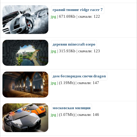
гравий тюнинг ridge racer 7
jpg
| 671.69Kb | скачали: 122
деревня minecraft озеро
jpg
| 315.93Kb | скачали: 123
дом беспорядок свечи dragon
jpg
| (1.19Mb) | скачали: 147
московская милиция
jpg
| (1.07Mb) | скачали: 146