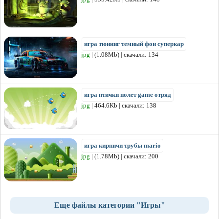
игра тюнинг темный фон суперкар
jpg
| (1.08Mb) | скачали: 134
игра птички полет game отряд
jpg
| 464.6Kb | скачали: 138
игра кирпичи трубы mario
jpg
| (1.78Mb) | скачали: 200
Еще файлы категории "Игры"