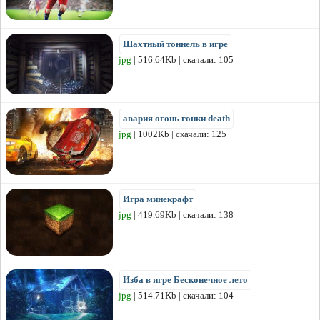
Шахтный тоннель в игре
jpg
| 516.64Kb | скачали: 105
авария огонь гонки death
jpg
| 1002Kb | скачали: 125
Игра минекрафт
jpg
| 419.69Kb | скачали: 138
Изба в игре Бесконечное лето
jpg
| 514.71Kb | скачали: 104