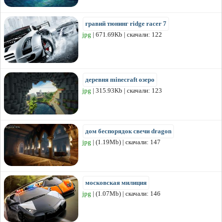
гравий тюнинг ridge racer 7
jpg
| 671.69Kb | скачали: 122
деревня minecraft озеро
jpg
| 315.93Kb | скачали: 123
дом беспорядок свечи dragon
jpg
| (1.19Mb) | скачали: 147
московская милиция
jpg
| (1.07Mb) | скачали: 146