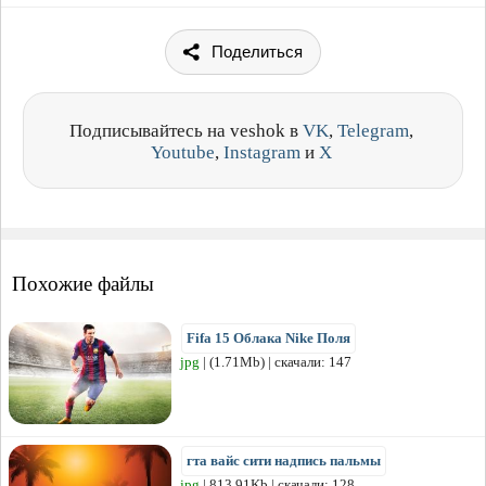
Поделиться
Подписывайтесь на veshok в
VK
,
Telegram
,
Youtube
,
Instagram
и
X
Похожие файлы
Fifa 15 Облака Nike Поля
jpg
| (1.71Mb) | скачали: 147
гта вайс сити надпись пальмы
jpg
| 813.91Kb | скачали: 128