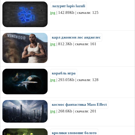
лазурит lapis lazuli
jpg
| 142.89Kb | скачали: 125
карл джонсон лос анджелес
jpg
| 812.3Kb | скачали: 161
корабль игра
jpg
| 293.05Kb | скачали: 128
космос фантастика Mass Effect
jpg
| 268.6Kb | скачали: 201
кролики зловоние болото