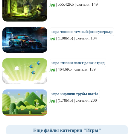
jpg
| 555.42Kb | скачали: 149
игра тюнинг темный фон суперкар
jpg
| (1.08Mb) | скачали: 134
игра птички полет game отряд
jpg
| 464.6Kb | скачали: 139
игра кирпичи трубы mario
jpg
| (1.78Mb) | скачали: 200
Еще файлы категории "Игры"