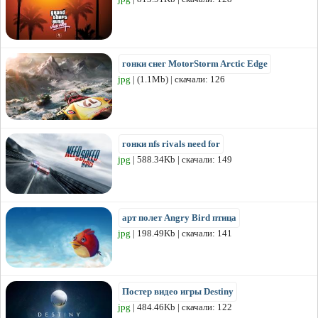
гонки снег MotorStorm Arctic Edge
jpg
| (1.1Mb) | скачали: 126
гонки nfs rivals need for
jpg
| 588.34Kb | скачали: 149
арт полет Angry Bird птица
jpg
| 198.49Kb | скачали: 141
Постер видео игры Destiny
jpg
| 484.46Kb | скачали: 122