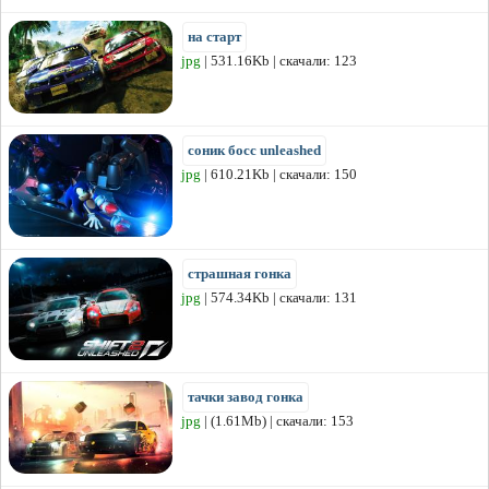
на старт
jpg
| 531.16Kb | скачали: 123
соник босс unleashed
jpg
| 610.21Kb | скачали: 150
страшная гонка
jpg
| 574.34Kb | скачали: 131
тачки завод гонка
jpg
| (1.61Mb) | скачали: 153