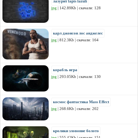
лазурит lapis lazuli
jpg
| 142.89Kb | скачали: 128
карл джонсон лос анджелес
jpg
| 812.3Kb | скачали: 164
корабль игра
jpg
| 293.05Kb | скачали: 130
космос фантастика Mass Effect
jpg
| 268.6Kb | скачали: 202
кролики зловоние болото
jpg
| 555.42Kb | скачали: 151