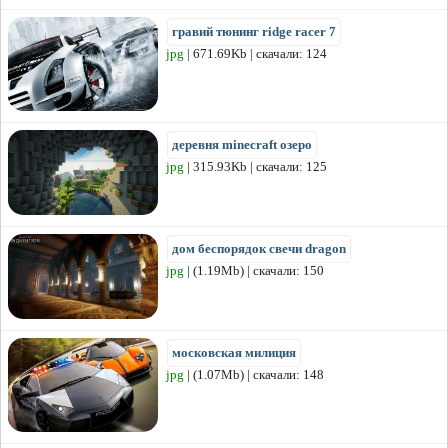
гравий тюнинг ridge racer 7
jpg
| 671.69Kb | скачали: 124
деревня minecraft озеро
jpg
| 315.93Kb | скачали: 125
дом беспорядок свечи dragon
jpg
| (1.19Mb) | скачали: 150
московская милиция
jpg
| (1.07Mb) | скачали: 148