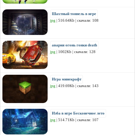
Шахтный тоннель в игре
jpg
| 516.64Kb | скачали: 108
авария огонь гонки death
jpg
| 1002Kb | скачали: 128
Игра минекрафт
jpg
| 419.69Kb | скачали: 143
Изба в игре Бесконечное лето
jpg
| 514.71Kb | скачали: 107