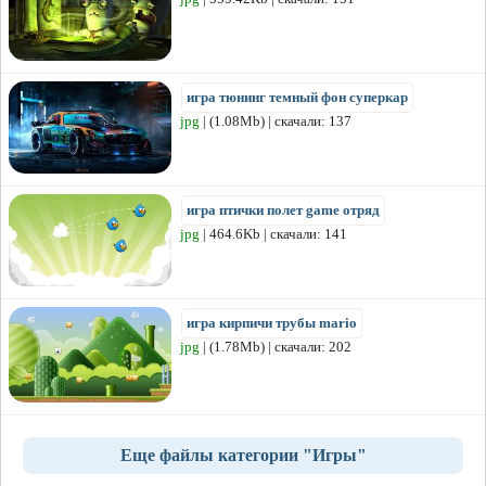
игра тюнинг темный фон суперкар
jpg
| (1.08Mb) | скачали: 137
игра птички полет game отряд
jpg
| 464.6Kb | скачали: 141
игра кирпичи трубы mario
jpg
| (1.78Mb) | скачали: 202
Еще файлы категории "Игры"