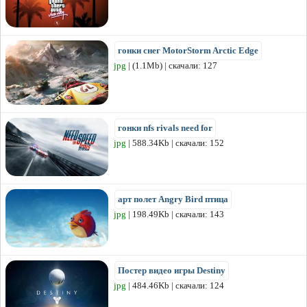
гонки снег MotorStorm Arctic Edge
jpg
| (1.1Mb) | скачали: 127
гонки nfs rivals need for
jpg
| 588.34Kb | скачали: 152
арт полет Angry Bird птица
jpg
| 198.49Kb | скачали: 143
Постер видео игры Destiny
jpg
| 484.46Kb | скачали: 124