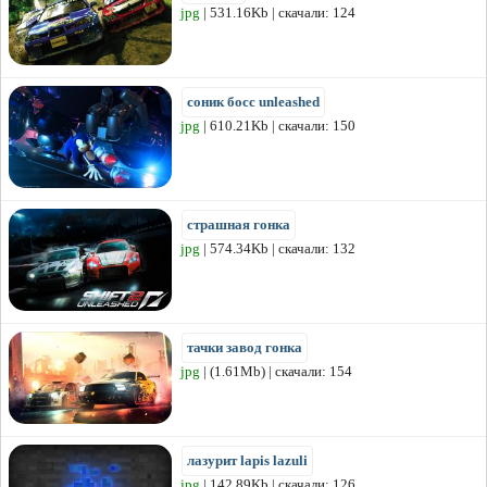
jpg
| 531.16Kb | скачали: 124
соник босс unleashed
jpg
| 610.21Kb | скачали: 150
страшная гонка
jpg
| 574.34Kb | скачали: 132
тачки завод гонка
jpg
| (1.61Mb) | скачали: 154
лазурит lapis lazuli
jpg
| 142.89Kb | скачали: 126