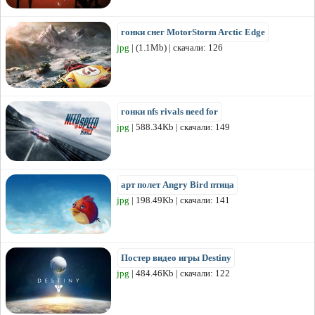
гонки снег MotorStorm Arctic Edge
jpg
| (1.1Mb) | скачали: 126
гонки nfs rivals need for
jpg
| 588.34Kb | скачали: 149
арт полет Angry Bird птица
jpg
| 198.49Kb | скачали: 141
Постер видео игры Destiny
jpg
| 484.46Kb | скачали: 122