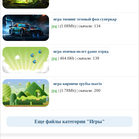
игра тюнинг темный фон суперкар
jpg
| (1.08Mb) | скачали: 134
игра птички полет game отряд
jpg
| 464.6Kb | скачали: 139
игра кирпичи трубы mario
jpg
| (1.78Mb) | скачали: 200
Еще файлы категории "Игры"