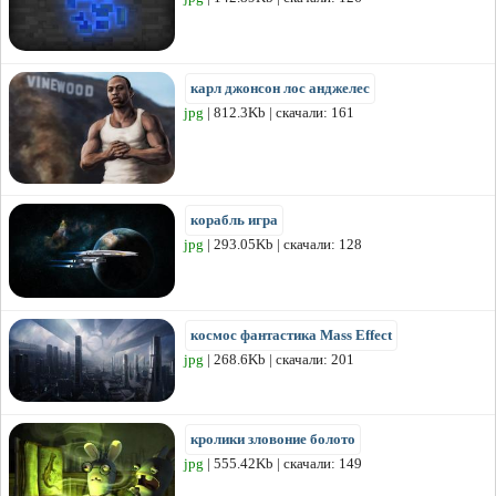
карл джонсон лос анджелес
jpg
| 812.3Kb | скачали: 161
корабль игра
jpg
| 293.05Kb | скачали: 128
космос фантастика Mass Effect
jpg
| 268.6Kb | скачали: 201
кролики зловоние болото
jpg
| 555.42Kb | скачали: 149