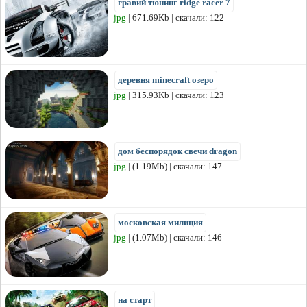
гравий тюнинг ridge racer 7
jpg
| 671.69Kb | скачали: 122
деревня minecraft озеро
jpg
| 315.93Kb | скачали: 123
дом беспорядок свечи dragon
jpg
| (1.19Mb) | скачали: 147
московская милиция
jpg
| (1.07Mb) | скачали: 146
на старт