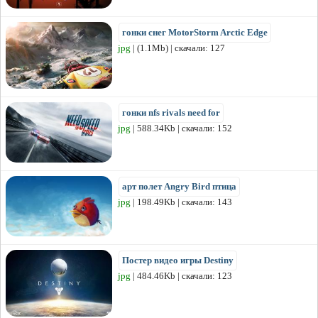
гонки снег MotorStorm Arctic Edge
jpg
| (1.1Mb) | скачали: 127
гонки nfs rivals need for
jpg
| 588.34Kb | скачали: 152
арт полет Angry Bird птица
jpg
| 198.49Kb | скачали: 143
Постер видео игры Destiny
jpg
| 484.46Kb | скачали: 123