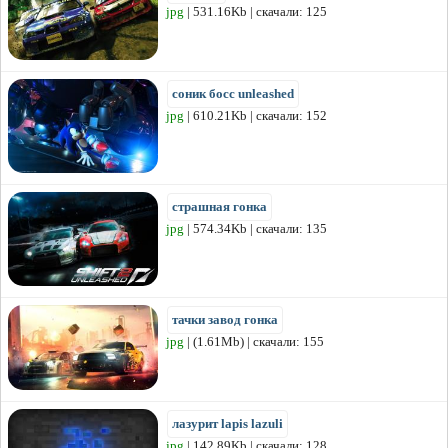
jpg
| 531.16Kb | скачали: 125
соник босс unleashed
jpg
| 610.21Kb | скачали: 152
страшная гонка
jpg
| 574.34Kb | скачали: 135
тачки завод гонка
jpg
| (1.61Mb) | скачали: 155
лазурит lapis lazuli
jpg
| 142.89Kb | скачали: 128