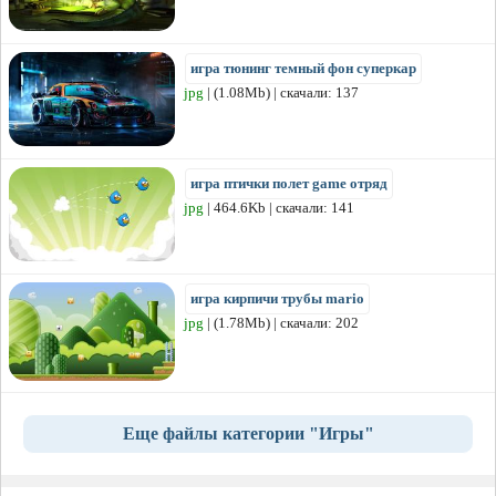
игра тюнинг темный фон суперкар
jpg
| (1.08Mb) | скачали: 137
игра птички полет game отряд
jpg
| 464.6Kb | скачали: 141
игра кирпичи трубы mario
jpg
| (1.78Mb) | скачали: 202
Еще файлы категории "Игры"