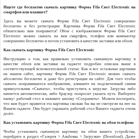
Ищете где бесплатно скачать картинку Форма Fifa Свет Electronic на
смартфон или планшет?
Здесь вы можете скачать Форма Fifa Свет Electronic совершенно
бесплатно и без регистрации. Картинка Форма Fifa Свет Electronic
обязательно вам понравится! Обои с изображением Форма Fifa Свет
Electronic можно скачать на вам смартфон, телефон или компьютер
совершенно бесплатно и потом установить в качестве заставки или обоев.
Как скачать картинку Форма Fifa Свет Electronic
Инструкцию о том, как правильно установить скачанную картинку в
качестве обоев или заставки на гаджете подробно описана выше в
соответствующей вспомогательной статье. Как и все остальные картинки
на нашем сайте, картинку Форма Fifa Свет Electronic можно скачать
абсолютно бесплатно и даже без регистрации на сайте. Для того чтобы
скачать понравившееся изображение, кликните на подсвеченный синим
прямоугольник «Скачать», чтобы приступить к загрузке. Загрузка либо
начнется автоматически, либо браузер попросит указать путь. Выберите
папку/ рабочий стол и нажмите кнопку «Сохранить». Можем поспорить,
что вам будет нравится эта картинка сколько бы вы не смотрели на нее на
Вашем гаджете. Она будет украшать рабочий стол Вашего гаджета очень
долго.
Как установить картинку Форма Fifa Свет Electronic на обои телефона
Чтобы установить скачанную картинку на обои вашего устройства,
перейдите в раздел «Галерея > Альбомы > Загрузки» (Download). Далее