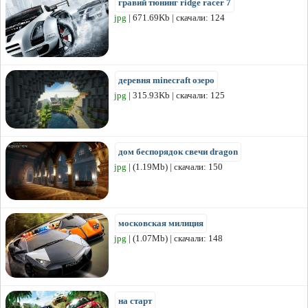
гравий тюнинг ridge racer 7
jpg
| 671.69Kb | скачали: 124
деревня minecraft озеро
jpg
| 315.93Kb | скачали: 125
дом беспорядок свечи dragon
jpg
| (1.19Mb) | скачали: 150
московская милиция
jpg
| (1.07Mb) | скачали: 148
на старт