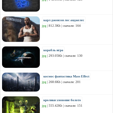
карл джонсон лос анджелес
jpg
| 812.3Kb | скачали: 164
корабль игра
jpg
| 293.05Kb | скачали: 130
космос фантастика Mass Effect
jpg
| 268.6Kb | скачали: 201
кролики зловоние болото
jpg
| 555.42Kb | скачали: 151