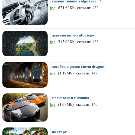
гравий тюнинг ridge racer 7
jpg
| 671.69Kb | скачали: 122
деревня minecraft озеро
jpg
| 315.93Kb | скачали: 123
дом беспорядок свечи dragon
jpg
| (1.19Mb) | скачали: 147
московская милиция
jpg
| (1.07Mb) | скачали: 146
на старт