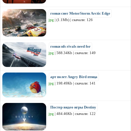
гонки снег MotorStorm Arctic Edge
jpg
| (1.1Mb) | скачали: 126
гонки nfs rivals need for
jpg
| 588.34Kb | скачали: 149
арт полет Angry Bird птица
jpg
| 198.49Kb | скачали: 141
Постер видео игры Destiny
jpg
| 484.46Kb | скачали: 122