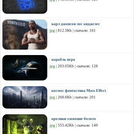
карл джонсон лос анджелес
jpg
| 812.3Kb | скачали: 161
корабль игра
jpg
| 293.05Kb | скачали: 128
космос фантастика Mass Effect
jpg
| 268.6Kb | скачали: 201
кролики зловоние болото
jpg
| 555.42Kb | скачали: 149