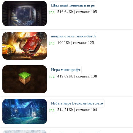
Шахтный тоннель в игре
jpg
| 516.64Kb | скачали: 105
авария огонь гонки death
jpg
| 1002Kb | скачали: 125
Игра минекрафт
jpg
| 419.69Kb | скачали: 138
Изба в игре Бесконечное лето
jpg
| 514.71Kb | скачали: 104