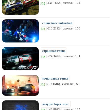
jpg
| 531.16Kb | скачали: 124
соник босс unleashed
jpg
| 610.21Kb | скачали: 150
страшная гонка
jpg
| 574.34Kb | скачали: 131
тачки завод гонка
jpg
| (1.61Mb) | скачали: 153
лазурит lapis lazuli
jpg
| 142.89Kb | скачали: 125