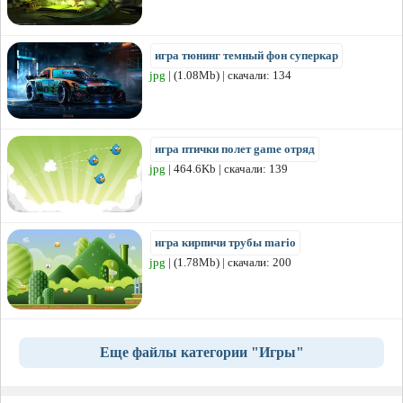
игра тюнинг темный фон суперкар
jpg
| (1.08Mb) | скачали: 134
игра птички полет game отряд
jpg
| 464.6Kb | скачали: 139
игра кирпичи трубы mario
jpg
| (1.78Mb) | скачали: 200
Еще файлы категории "Игры"