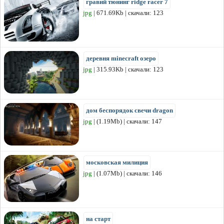
гравий тюнинг ridge racer 7
jpg
| 671.69Kb | скачали: 123
деревня minecraft озеро
jpg
| 315.93Kb | скачали: 123
дом беспорядок свечи dragon
jpg
| (1.19Mb) | скачали: 147
московская милиция
jpg
| (1.07Mb) | скачали: 146
на старт