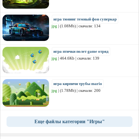
игра тюнинг темный фон суперкар
jpg
| (1.08Mb) | скачали: 134
игра птички полет game отряд
jpg
| 464.6Kb | скачали: 139
игра кирпичи трубы mario
jpg
| (1.78Mb) | скачали: 200
Еще файлы категории "Игры"