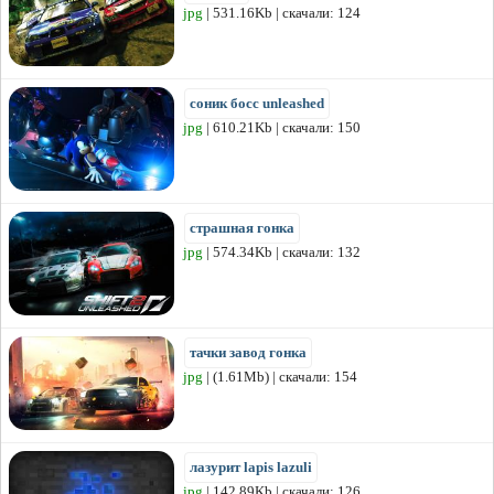
jpg
| 531.16Kb | скачали: 124
соник босс unleashed
jpg
| 610.21Kb | скачали: 150
страшная гонка
jpg
| 574.34Kb | скачали: 132
тачки завод гонка
jpg
| (1.61Mb) | скачали: 154
лазурит lapis lazuli
jpg
| 142.89Kb | скачали: 126