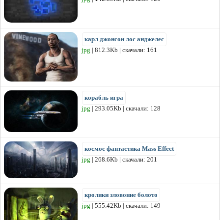
карл джонсон лос анджелес
jpg
| 812.3Kb | скачали: 161
корабль игра
jpg
| 293.05Kb | скачали: 128
космос фантастика Mass Effect
jpg
| 268.6Kb | скачали: 201
кролики зловоние болото
jpg
| 555.42Kb | скачали: 149