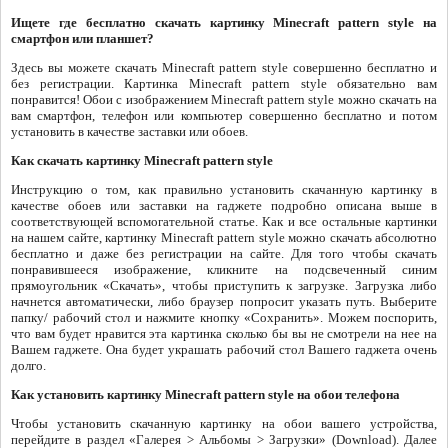
Ищете где бесплатно скачать картинку Minecraft pattern style на
смартфон или планшет?
Здесь вы можете скачать Minecraft pattern style совершенно бесплатно и
без регистрации. Картинка Minecraft pattern style обязательно вам
понравится! Обои с изображением Minecraft pattern style можно скачать на
вам смартфон, телефон или компьютер совершенно бесплатно и потом
установить в качестве заставки или обоев.
Как скачать картинку Minecraft pattern style
Инструкцию о том, как правильно установить скачанную картинку в
качестве обоев или заставки на гаджете подробно описана выше в
соответствующей вспомогательной статье. Как и все остальные картинки
на нашем сайте, картинку Minecraft pattern style можно скачать абсолютно
бесплатно и даже без регистрации на сайте. Для того чтобы скачать
понравившееся изображение, кликните на подсвеченный синим
прямоугольник «Скачать», чтобы приступить к загрузке. Загрузка либо
начнется автоматически, либо браузер попросит указать путь. Выберите
папку/ рабочий стол и нажмите кнопку «Сохранить». Можем поспорить,
что вам будет нравится эта картинка сколько бы вы не смотрели на нее на
Вашем гаджете. Она будет украшать рабочий стол Вашего гаджета очень
долго.
Как установить картинку Minecraft pattern style на обои телефона
Чтобы установить скачанную картинку на обои вашего устройства,
перейдите в раздел «Галерея > Альбомы > Загрузки» (Download). Далее