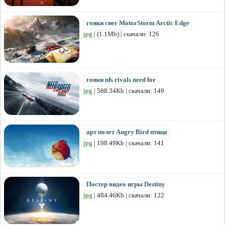
гонки снег MotorStorm Arctic Edge
jpg
| (1.1Mb) | скачали: 126
гонки nfs rivals need for
jpg
| 588.34Kb | скачали: 149
арт полет Angry Bird птица
jpg
| 198.49Kb | скачали: 141
Постер видео игры Destiny
jpg
| 484.46Kb | скачали: 122