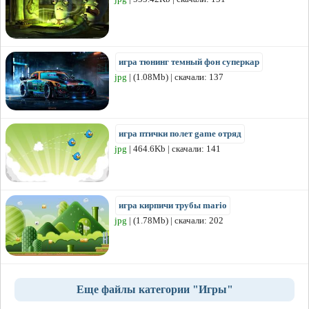
игра тюнинг темный фон суперкар
jpg
| (1.08Mb) | скачали: 137
игра птички полет game отряд
jpg
| 464.6Kb | скачали: 141
игра кирпичи трубы mario
jpg
| (1.78Mb) | скачали: 202
Еще файлы категории "Игры"