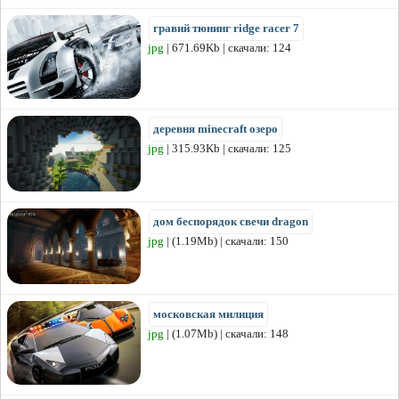
гравий тюнинг ridge racer 7
jpg
| 671.69Kb | скачали: 124
деревня minecraft озеро
jpg
| 315.93Kb | скачали: 125
дом беспорядок свечи dragon
jpg
| (1.19Mb) | скачали: 150
московская милиция
jpg
| (1.07Mb) | скачали: 148