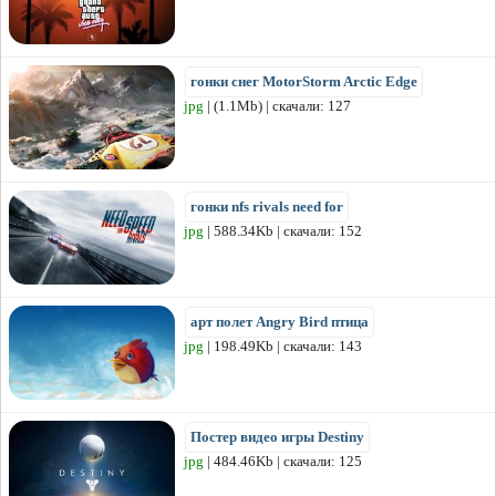
гонки снег MotorStorm Arctic Edge
jpg
| (1.1Mb) | скачали: 127
гонки nfs rivals need for
jpg
| 588.34Kb | скачали: 152
арт полет Angry Bird птица
jpg
| 198.49Kb | скачали: 143
Постер видео игры Destiny
jpg
| 484.46Kb | скачали: 125