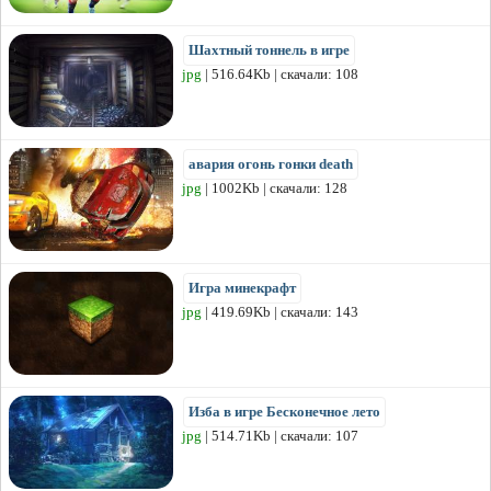
Шахтный тоннель в игре
jpg
| 516.64Kb | скачали: 108
авария огонь гонки death
jpg
| 1002Kb | скачали: 128
Игра минекрафт
jpg
| 419.69Kb | скачали: 143
Изба в игре Бесконечное лето
jpg
| 514.71Kb | скачали: 107