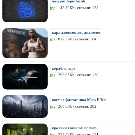
лазурит lapis lazuli
jpg
| 142.89Kb | скачали: 128
карл джонсон лос анджелес
jpg
| 812.3Kb | скачали: 164
корабль игра
jpg
| 293.05Kb | скачали: 130
космос фантастика Mass Effect
jpg
| 268.6Kb | скачали: 202
кролики зловоние болото
jpg
| 555.42Kb | скачали: 151