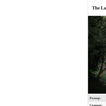
The La
Размер:
Скачано: