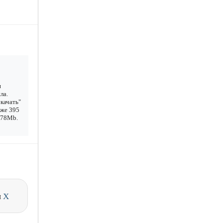
и
ла.
качать"
уже 395
1.78Mb.
и
X