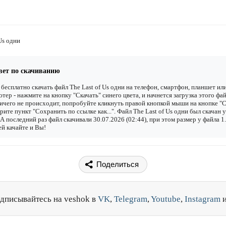
Us одни
вет по скачиванию
бесплатно скачать файл The Last of Us одни на телефон, смартфон, планшет ил
тер - нажмите на кнопку "Скачать" синего цвета, и начнется загрузка этого фай
ичего не происходит, попробуйте кликнуть правой кнопкой мыши на кнопке "С
рите пункт "Сохранить по ссылке как...". Файл The Last of Us одни был скачан 
. А последний раз файл скачивали 30.07.2026 (02:44), при этом размер у файла 
й качайте и Вы!
Поделиться
дписывайтесь на veshok в
VK
,
Telegram
,
Youtube
,
Instagram