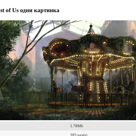
st of Us одни картинка
1.78Mb
395 раз(а)