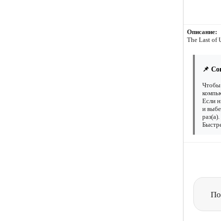
Описание:
The Last of 
📌 Со
Чтобы 
компью
Если н
и выбе
раз(а)
Быстре
По