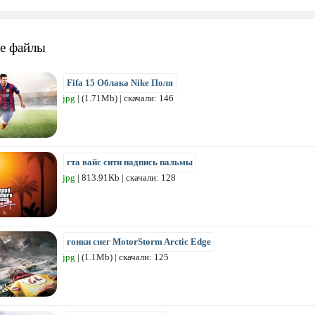
е файлы
Fifa 15 Облака Nike Поля
jpg
| (1.71Mb) | скачали: 146
гта вайс сити надпись пальмы
jpg
| 813.91Kb | скачали: 128
гонки снег MotorStorm Arctic Edge
jpg
| (1.1Mb) | скачали: 125