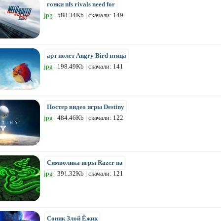
гонки nfs rivals need for
jpg
| 588.34Kb | скачали: 149
арт полет Angry Bird птица
jpg
| 198.49Kb | скачали: 141
Постер видео игры Destiny
jpg
| 484.46Kb | скачали: 122
Символика игры Razer на
jpg
| 391.32Kb | скачали: 121
Соник Злой Ёжик