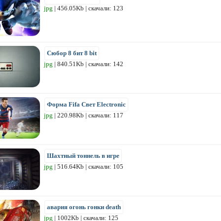
jpg
| 456.05Kb | скачали: 123
Сюбор 8 бит 8 bit
jpg
| 840.51Kb | скачали: 142
Форма Fifa Свет Electronic
jpg
| 220.98Kb | скачали: 117
Шахтный тоннель в игре
jpg
| 516.64Kb | скачали: 105
авария огонь гонки death
jpg
| 1002Kb | скачали: 125