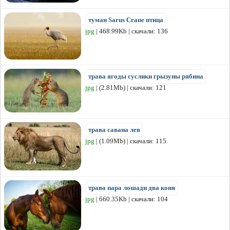
туман Sarus Crane птица
jpg
| 468.99Kb | скачали: 136
трава ягоды суслики грызуны рябина
jpg
| (2.81Mb) | скачали: 121
трава савана лев
jpg
| (1.09Mb) | скачали: 115
трава пара лошади два коня
jpg
| 660.35Kb | скачали: 104