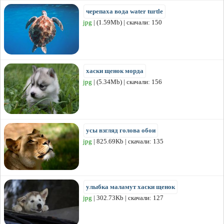
черепаха вода water turtle
jpg
| (1.59Mb) | скачали: 150
хаски щенок морда
jpg
| (5.34Mb) | скачали: 156
усы взгляд голова обои
jpg
| 825.69Kb | скачали: 135
улыбка маламут хаски щенок
jpg
| 302.73Kb | скачали: 127