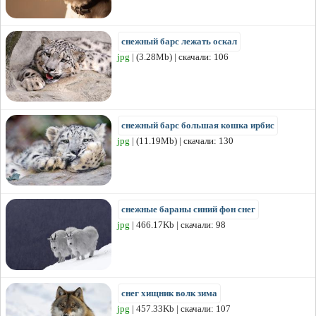
снежный барс лежать оскал
jpg
| (3.28Mb) | скачали: 106
снежный барс большая кошка ирбис
jpg
| (11.19Mb) | скачали: 130
снежные бараны синий фон снег
jpg
| 466.17Kb | скачали: 98
снег хищник волк зима
jpg
| 457.33Kb | скачали: 107