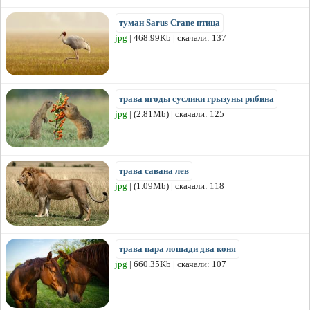
туман Sarus Crane птица
jpg
| 468.99Kb | скачали: 137
трава ягоды суслики грызуны рябина
jpg
| (2.81Mb) | скачали: 125
трава савана лев
jpg
| (1.09Mb) | скачали: 118
трава пара лошади два коня
jpg
| 660.35Kb | скачали: 107