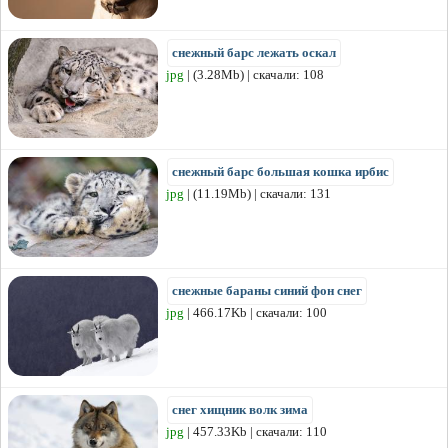
снежный барс лежать оскал
jpg
| (3.28Mb) | скачали: 108
снежный барс большая кошка ирбис
jpg
| (11.19Mb) | скачали: 131
снежные бараны синий фон снег
jpg
| 466.17Kb | скачали: 100
снег хищник волк зима
jpg
| 457.33Kb | скачали: 110