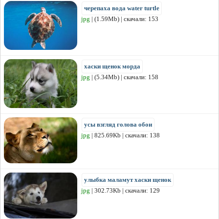
черепаха вода water turtle
jpg
| (1.59Mb) | скачали: 153
хаски щенок морда
jpg
| (5.34Mb) | скачали: 158
усы взгляд голова обои
jpg
| 825.69Kb | скачали: 138
улыбка маламут хаски щенок
jpg
| 302.73Kb | скачали: 129