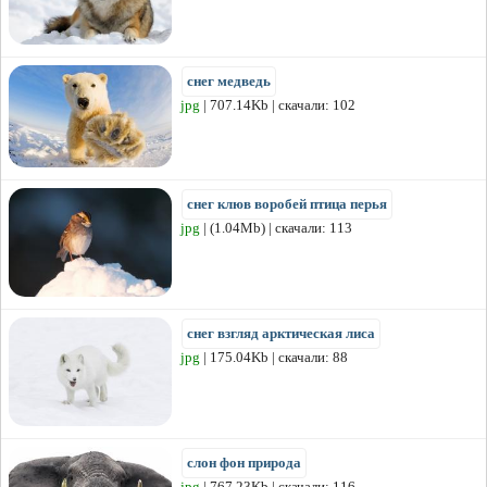
снег медведь
jpg
| 707.14Kb | скачали: 102
снег клюв воробей птица перья
jpg
| (1.04Mb) | скачали: 113
снег взгляд арктическая лиса
jpg
| 175.04Kb | скачали: 88
слон фон природа
jpg
| 767.23Kb | скачали: 116