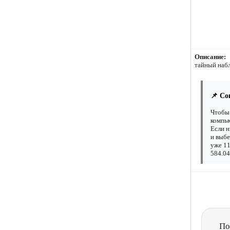
Описание:
тайный наб
📌 Со
Чтобы 
компью
Если н
и выбе
уже 11
584.04
По