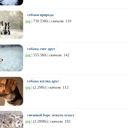
собаки природа
jpg
| 750.53Kb | скачали: 110
собака снег друг
jpg
| 555.5Kb | скачали: 142
собака взгляд друг
jpg
| (2.2Mb) | скачали: 112
снежный барс лежать оскал
jpg
| (3.28Mb) | скачали: 102