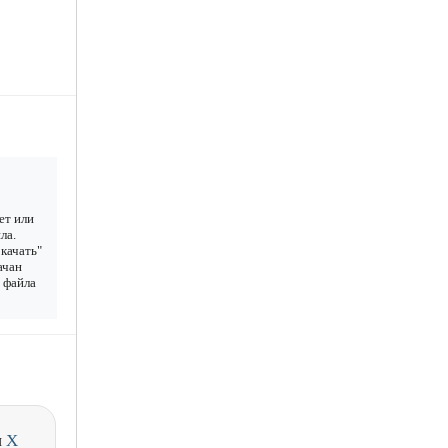
ет или
ла.
качать"
ачан
у файла
и
X