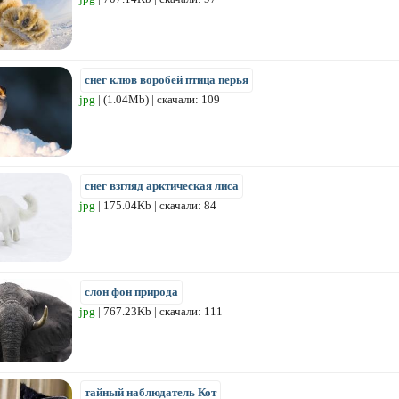
снег клюв воробей птица перья
jpg
| (1.04Mb) | скачали: 109
снег взгляд арктическая лиса
jpg
| 175.04Kb | скачали: 84
слон фон природа
jpg
| 767.23Kb | скачали: 111
тайный наблюдатель Кот