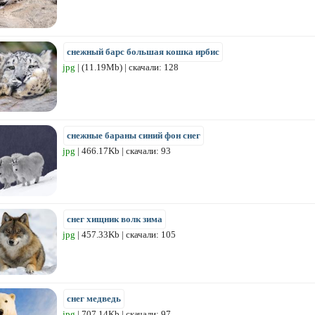
снежный барс большая кошка ирбис
jpg
| (11.19Mb) | скачали: 128
снежные бараны синий фон снег
jpg
| 466.17Kb | скачали: 93
снег хищник волк зима
jpg
| 457.33Kb | скачали: 105
снег медведь
jpg
| 707.14Kb | скачали: 97