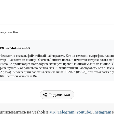
людатель Кот
вет по скачиванию
бесплатно скачать файл тайный наблюдатель Кот на телефон, смартфон, планш
тер - нажмите на кнопку "Скачать" синего цвета, и начнется загрузка этого фай
ичего не происходит, попробуйте кликнуть правой кнопкой мыши на кнопке "С
рите пункт "Сохранить по ссылке как...". Файл тайный наблюдатель Кот был ск
2 раз(а). А последний раз файл скачивали 06.08.2026 (05:28), при этом размер 
Kb. Быстрей качайте и Вы!
Поделиться
дписывайтесь на veshok в
VK
,
Telegram
,
Youtube
,
Instagram