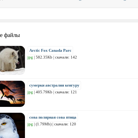
е файлы
Arctic Fox Canada Parc
jpg
| 582.35Kb | скачали: 142
сумерки австралия кенгуру
jpg
| 405.79Kb | скачали: 121
сова полярная сова птица
jpg
| (1.79Mb) | скачали: 120