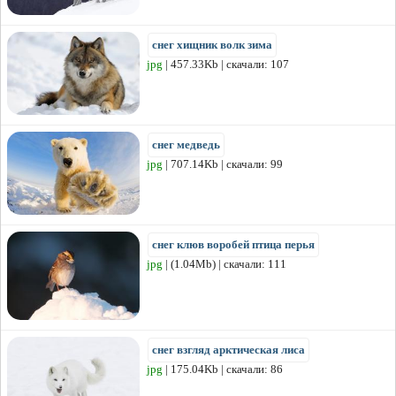
снег хищник волк зима
jpg
| 457.33Kb | скачали: 107
снег медведь
jpg
| 707.14Kb | скачали: 99
снег клюв воробей птица перья
jpg
| (1.04Mb) | скачали: 111
снег взгляд арктическая лиса
jpg
| 175.04Kb | скачали: 86