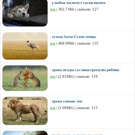
улыбка маламут хаски щенок
jpg
| 302.73Kb | скачали: 127
туман Sarus Crane птица
jpg
| 468.99Kb | скачали: 135
трава ягоды суслики грызуны рябина
jpg
| (2.81Mb) | скачали: 119
трава савана лев
jpg
| (1.09Mb) | скачали: 115