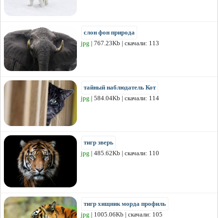
слон фон природа
jpg
| 767.23Kb | скачали: 113
тайный наблюдатель Кот
jpg
| 584.04Kb | скачали: 114
тигр зверь
jpg
| 485.62Kb | скачали: 110
тигр хищник морда профиль
jpg
| 1005.06Kb | скачали: 105