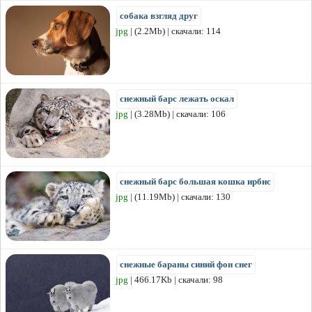
собака взгляд друг
jpg
| (2.2Mb) | скачали: 114
снежный барс лежать оскал
jpg
| (3.28Mb) | скачали: 106
снежный барс большая кошка ирбис
jpg
| (11.19Mb) | скачали: 130
снежные бараны синий фон снег
jpg
| 466.17Kb | скачали: 98