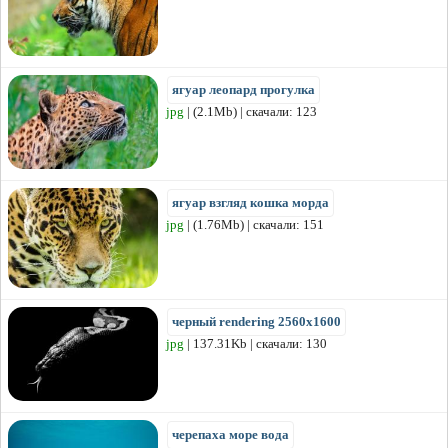
ягуар леопард прогулка
jpg
| (2.1Mb) | скачали: 123
ягуар взгляд кошка морда
jpg
| (1.76Mb) | скачали: 151
черный rendering 2560x1600
jpg
| 137.31Kb | скачали: 130
черепаха море вода