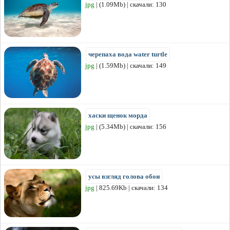
jpg
| (1.09Mb) | скачали: 130
черепаха вода water turtle
jpg
| (1.59Mb) | скачали: 149
хаски щенок морда
jpg
| (5.34Mb) | скачали: 156
усы взгляд голова обои
jpg
| 825.69Kb | скачали: 134