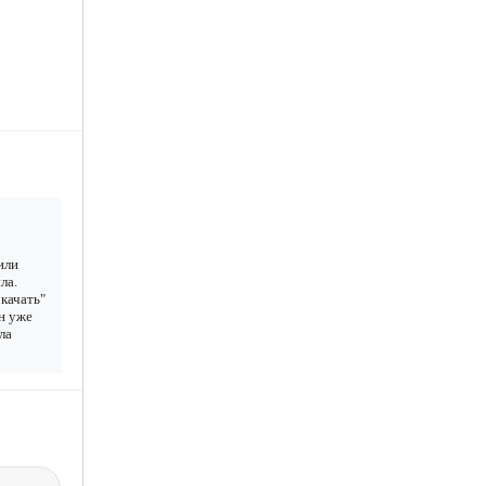
или
ла.
качать"
ан уже
ла