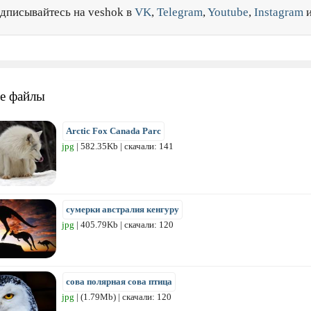
дписывайтесь на veshok в
VK
,
Telegram
,
Youtube
,
Instagram
е файлы
Arctic Fox Canada Parc
jpg
| 582.35Kb | скачали: 141
сумерки австралия кенгуру
jpg
| 405.79Kb | скачали: 120
сова полярная сова птица
jpg
| (1.79Mb) | скачали: 120