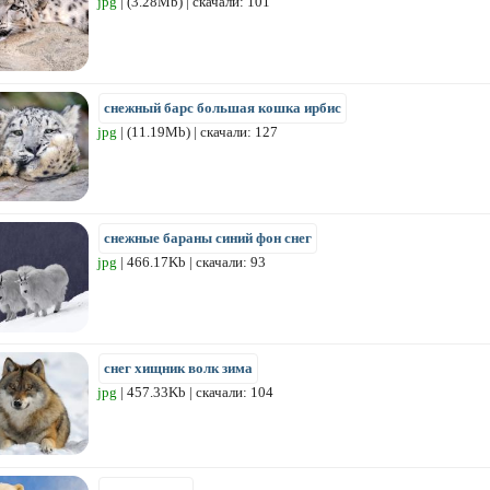
jpg
| (3.28Mb) | скачали: 101
снежный барс большая кошка ирбис
jpg
| (11.19Mb) | скачали: 127
снежные бараны синий фон снег
jpg
| 466.17Kb | скачали: 93
снег хищник волк зима
jpg
| 457.33Kb | скачали: 104