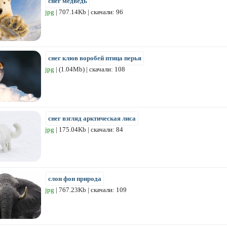
снег медведь
jpg
| 707.14Kb | скачали: 96
снег клюв воробей птица перья
jpg
| (1.04Mb) | скачали: 108
снег взгляд арктическая лиса
jpg
| 175.04Kb | скачали: 84
слон фон природа
jpg
| 767.23Kb | скачали: 109