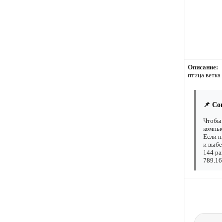
Описание:
птица ветка 
📌 Со
Чтобы 
компью
Если н
и выбе
144 ра
789.16