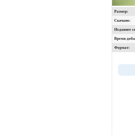
Размер:
Скачано:
Недавнее с
Время доба
Формат: