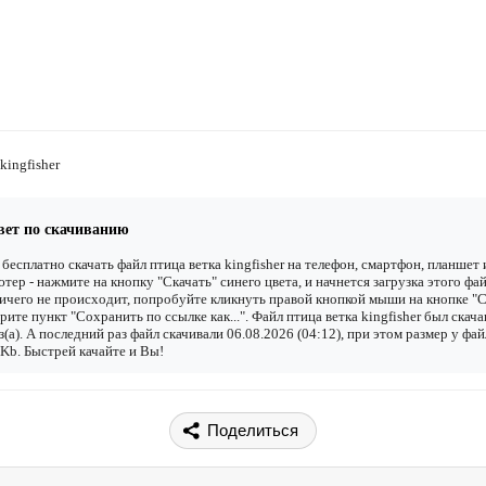
kingfisher
вет по скачиванию
бесплатно скачать файл птица ветка kingfisher на телефон, смартфон, планшет 
тер - нажмите на кнопку "Скачать" синего цвета, и начнется загрузка этого фай
ичего не происходит, попробуйте кликнуть правой кнопкой мыши на кнопке "С
рите пункт "Сохранить по ссылке как...". Файл птица ветка kingfisher был скач
з(а). А последний раз файл скачивали 06.08.2026 (04:12), при этом размер у фай
Kb. Быстрей качайте и Вы!
Поделиться