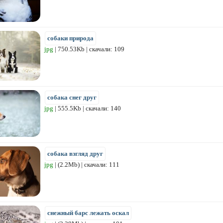
собаки природа
jpg
| 750.53Kb | скачали: 109
собака снег друг
jpg
| 555.5Kb | скачали: 140
собака взгляд друг
jpg
| (2.2Mb) | скачали: 111
снежный барс лежать оскал