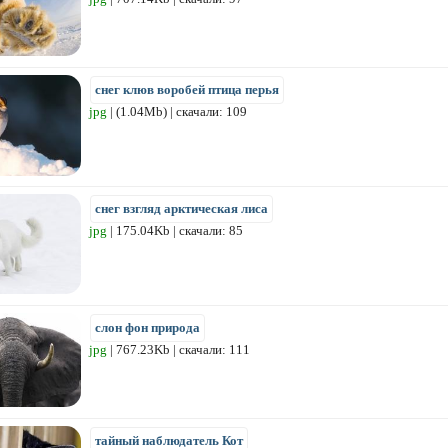
снег клюв воробей птица перья
jpg
| (1.04Mb) | скачали: 109
снег взгляд арктическая лиса
jpg
| 175.04Kb | скачали: 85
слон фон природа
jpg
| 767.23Kb | скачали: 111
тайный наблюдатель Кот