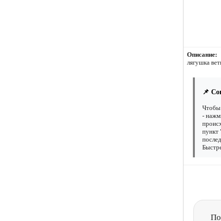
Описание:
лягушка вет
📌 Со
Чтобы 
- нажм
происх
пункт 
послед
Быстре
По