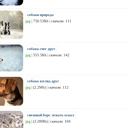
собаки природа
jpg
| 750.53Kb | скачали: 111
собака снег друг
jpg
| 555.5Kb | скачали: 142
собака взгляд друг
jpg
| (2.2Mb) | скачали: 112
снежный барс лежать оскал
jpg
| (3.28Mb) | скачали: 104