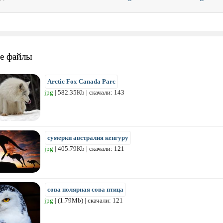
е файлы
Arctic Fox Canada Parc
jpg
| 582.35Kb | скачали: 143
сумерки австралия кенгуру
jpg
| 405.79Kb | скачали: 121
сова полярная сова птица
jpg
| (1.79Mb) | скачали: 121