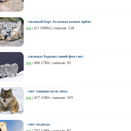
снежный барс большая кошка ирбис
jpg
| (11.19Mb) | скачали: 128
снежные бараны синий фон снег
jpg
| 466.17Kb | скачали: 95
снег хищник волк зима
jpg
| 457.33Kb | скачали: 105
снег медведь
jpg
| 707.14Kb | скачали: 97