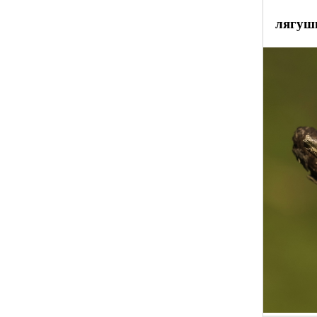
лягуш