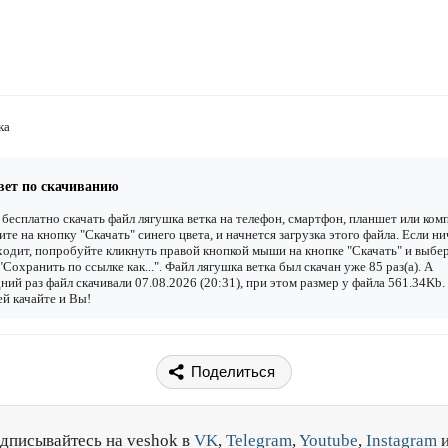
ка
вет по скачиванию
бесплатно скачать файл лягушка ветка на телефон, смартфон, планшет или ко
ите на кнопку "Скачать" синего цвета, и начнется загрузка этого файла. Если ни
одит, попробуйте кликнуть правой кнопкой мыши на кнопке "Скачать" и выбе
"Сохранить по ссылке как...". Файл лягушка ветка был скачан уже 85 раз(а). А
ний раз файл скачивали 07.08.2026 (20:31), при этом размер у файла 561.34Kb.
й качайте и Вы!
Поделиться
дписывайтесь на veshok в
VK
,
Telegram
,
Youtube
,
Instagram