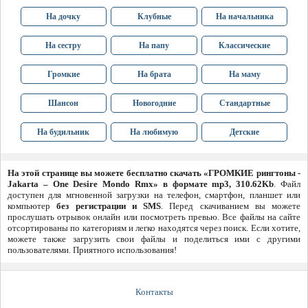
На дочку
Клубные
На начальника
На сестру
На папу
Классические
Громкие
На брата
На маму
Шансон
Новогодние
Стандартные
На будильник
На любимую
Детские
На этой странице вы можете бесплатно скачать «ГРОМКИЕ рингтоны -
Jakarta – One Desire Mondo Rmx» в формате mp3, 310.62Kb
. Файл
доступен для мгновенной загрузки на телефон, смартфон, планшет или
компьютер
без регистрации и SMS
. Перед скачиванием вы можете
прослушать отрывок онлайн или посмотреть превью. Все файлы на сайте
отсортированы по категориям и легко находятся через поиск. Если хотите,
можете также загрузить свои файлы и поделиться ими с другими
пользователями. Приятного использования!
Контакты