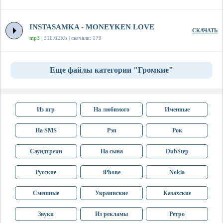
INSTASAMKA - MONEYKEN LOVE
СКАЧАТЬ
mp3
| 310.62Kb | скачали: 179
Еще файлы категории "Громкие"
Из игр
На любимого
Именные
На SMS
Рэп
Рок
Саундтреки
На сына
DubStep
Русские
iPhone
Nokia
Смешные
Украинские
Казахские
Звуки
Из рекламы
Ретро