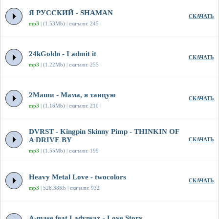
Я РУССКИЙ - SHAMAN
СКАЧАТЬ
mp3
| (1.53Mb) | скачали: 245
24kGoldn - I admit it
СКАЧАТЬ
mp3
| (1.22Mb) | скачали: 255
2Маши - Мама, я танцую
СКАЧАТЬ
mp3
| (1.16Mb) | скачали: 210
DVRST - Kingpin Skinny Pimp - THINKIN OF
A DRIVE BY
СКАЧАТЬ
mp3
| (1.55Mb) | скачали: 199
Heavy Metal Love - twocolors
СКАЧАТЬ
mp3
| 528.38Kb | скачали: 932
A-mase feat Ladynsax - Love Story