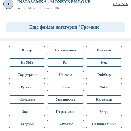
INSTASAMKA - MONEYKEN LOVE
СКАЧАТЬ
mp3
| 310.62Kb | скачали: 184
Еще файлы категории "Громкие"
Из игр
На любимого
Именные
На SMS
Рэп
Рок
Саундтреки
На сына
DubStep
Русские
iPhone
Nokia
Смешные
Украинские
Казахские
Звуки
Из рекламы
Ретро
На дочку
Клубные
На начальника