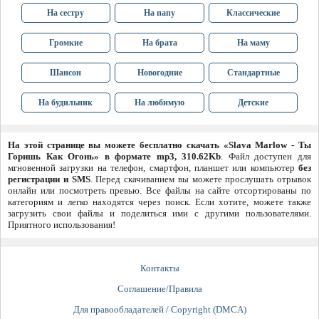
На сестру
На папу
Классические
Громкие
На брата
На маму
Шансон
Новогодние
Стандартные
На будильник
На любимую
Детские
На этой странице вы можете бесплатно скачать «Slava Marlow - Ты
Горишь Как Огонь» в формате mp3, 310.62Kb
. Файл доступен для
мгновенной загрузки на телефон, смартфон, планшет или компьютер
без
регистрации и SMS
. Перед скачиванием вы можете прослушать отрывок
онлайн или посмотреть превью. Все файлы на сайте отсортированы по
категориям и легко находятся через поиск. Если хотите, можете также
загрузить свои файлы и поделиться ими с другими пользователями.
Приятного использования!
Контакты
Соглашение/Правила
Для правообладателей / Copyright (DMCA)