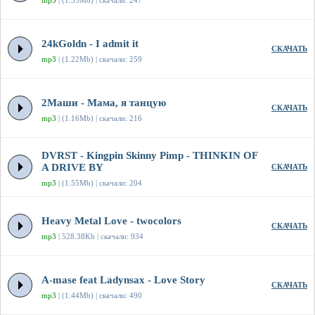
mp3
| (1.53Mb) | скачали: 247
24kGoldn - I admit it
СКАЧАТЬ
mp3
| (1.22Mb) | скачали: 259
2Маши - Мама, я танцую
СКАЧАТЬ
mp3
| (1.16Mb) | скачали: 216
DVRST - Kingpin Skinny Pimp - THINKIN OF
A DRIVE BY
СКАЧАТЬ
mp3
| (1.55Mb) | скачали: 204
Heavy Metal Love - twocolors
СКАЧАТЬ
mp3
| 528.38Kb | скачали: 934
A-mase feat Ladynsax - Love Story
СКАЧАТЬ
mp3
| (1.44Mb) | скачали: 490