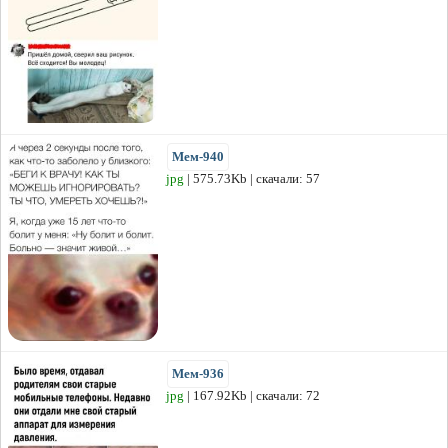
Мем-940
jpg
| 575.73Kb | скачали: 57
Мем-936
jpg
| 167.92Kb | скачали: 72