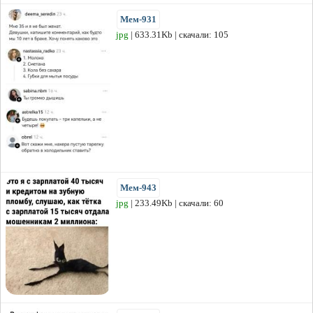
Мем-931
jpg
| 633.31Kb | скачали: 105
Мем-943
jpg
| 233.49Kb | скачали: 60