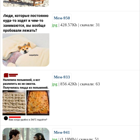
Мем-950
jpg
| 428.57Kb | скачали: 31
Мем-933
jpg
| 856.42Kb | скачали: 63
Мем-941
jpg
| (1.19Mb) | скачали: 51