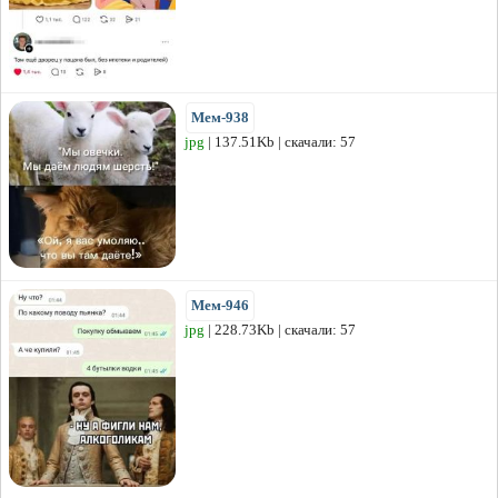
Мем-938
jpg
| 137.51Kb | скачали: 57
Мем-946
jpg
| 228.73Kb | скачали: 57