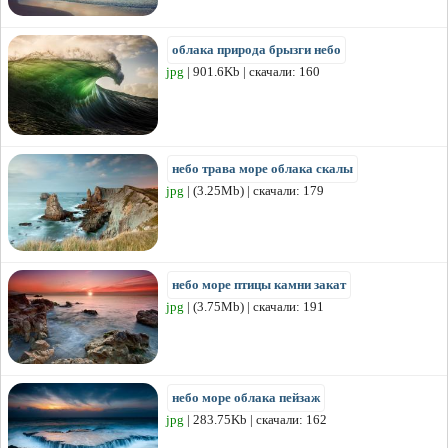
облака природа брызги небо
jpg
| 901.6Kb | скачали: 160
небо трава море облака скалы
jpg
| (3.25Mb) | скачали: 179
небо море птицы камни закат
jpg
| (3.75Mb) | скачали: 191
небо море облака пейзаж
jpg
| 283.75Kb | скачали: 162