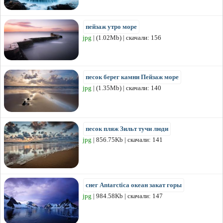
пейзаж утро море
jpg
| (1.02Mb) | скачали: 156
песок берег камни Пейзаж море
jpg
| (1.35Mb) | скачали: 140
песок пляж Зильт тучи люди
jpg
| 856.75Kb | скачали: 141
снег Antarctica океан закат горы
jpg
| 984.58Kb | скачали: 147