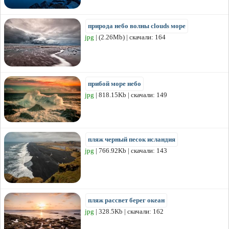
природа небо волны clouds море
jpg
| (2.26Mb) | скачали: 164
прибой море небо
jpg
| 818.15Kb | скачали: 149
пляж черный песок исландия
jpg
| 766.92Kb | скачали: 143
пляж рассвет берег океан
jpg
| 328.5Kb | скачали: 162