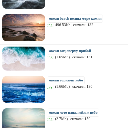
океан beach волны море камни
jpg
| 496.53Kb | скачали: 132
океан вид сверху прибой
jpg
| (1.65Mb) | скачали: 151
океан горизонт небо
jpg
| (1.66Mb) | скачали: 136
океан лето пляж пейзаж небо
jpg
| (2.7Mb) | скачали: 150