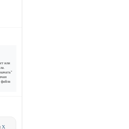
ет или
ла.
качать"
ачан
у файла
и
X