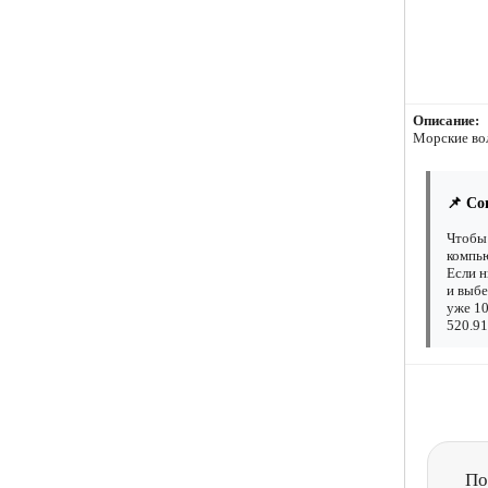
Описание:
Морские во
📌 Со
Чтобы 
компью
Если н
и выбе
уже 10
520.91
По