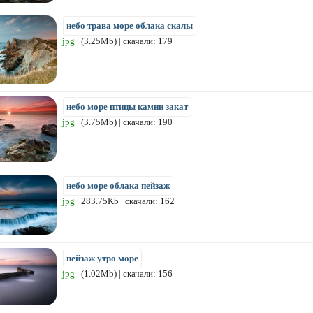
небо трава море облака скалы
jpg
| (3.25Mb) | скачали: 179
небо море птицы камни закат
jpg
| (3.75Mb) | скачали: 190
небо море облака пейзаж
jpg
| 283.75Kb | скачали: 162
пейзаж утро море
jpg
| (1.02Mb) | скачали: 156