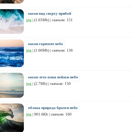
океан вид сверху прибой
jpg
| (1.65Mb) | скачали: 151
океан горизонт небо
jpg
| (1.66Mb) | скачали: 136
океан лето пляж пейзаж небо
jpg
| (2.7Mb) | скачали: 150
облака природа брызги небо
jpg
| 901.6Kb | скачали: 160