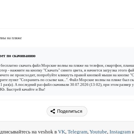
лны на пляже
вет по скачиванию
бесплатно скачать файл Морские волны на пляже на телефон, смартфон, планш
тер - нажмите на кнопку "Скачать" синего цвета, и начнется загрузка этого фай
ичего не происходит, попробуйте кликнуть правой кнопкой мыши на кнопке "С
рите пункт "Сохранить по ссылке как...". Файл Морские волны на пляже был ск
1 раз(а). А последний раз файл скачивали 30.07.2026 (13:02), при этом размер 
Kb. Быстрей качайте и Вы!
Поделиться
дписывайтесь на veshok в
VK
,
Telegram
,
Youtube
,
Instagram