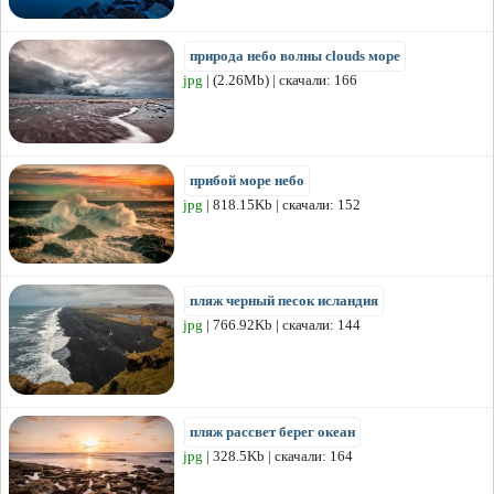
природа небо волны clouds море
jpg
| (2.26Mb) | скачали: 166
прибой море небо
jpg
| 818.15Kb | скачали: 152
пляж черный песок исландия
jpg
| 766.92Kb | скачали: 144
пляж рассвет берег океан
jpg
| 328.5Kb | скачали: 164