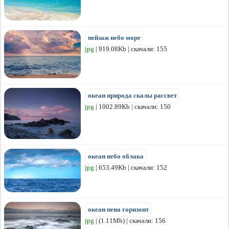
пейзаж небо море
jpg
| 919.08Kb | скачали: 155
океан природа скалы рассвет
jpg
| 1002.89Kb | скачали: 150
океан небо облака
jpg
| 653.49Kb | скачали: 152
океан пена горизонт
jpg
| (1.11Mb) | скачали: 156