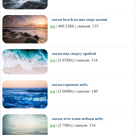
океан beach волны море камни
jpg
| 496.53Kb | скачали: 135
океан вид сверху прибой
jpg
| (1.65Mb) | скачали: 154
океан горизонт небо
jpg
| (1.66Mb) | скачали: 140
океан лето пляж пейзаж небо
jpg
| (2.7Mb) | скачали: 154