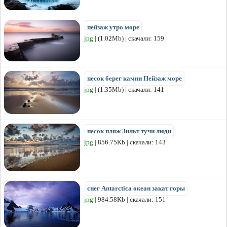
пейзаж утро море
jpg
| (1.02Mb) | скачали: 159
песок берег камни Пейзаж море
jpg
| (1.35Mb) | скачали: 141
песок пляж Зильт тучи люди
jpg
| 856.75Kb | скачали: 143
снег Antarctica океан закат горы
jpg
| 984.58Kb | скачали: 151