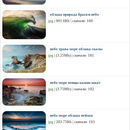
облака природа брызги небо
jpg
| 901.6Kb | скачали: 160
небо трава море облака скалы
jpg
| (3.25Mb) | скачали: 181
небо море птицы камни закат
jpg
| (3.75Mb) | скачали: 192
небо море облака пейзаж
jpg
| 283.75Kb | скачали: 163