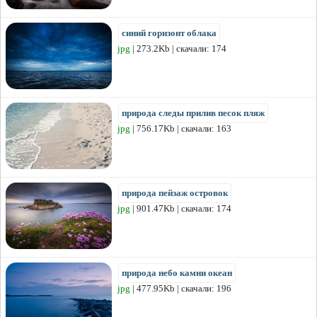
синий горизонт облака
jpg
| 273.2Kb | скачали: 174
природа следы прилив песок пляж
jpg
| 756.17Kb | скачали: 163
природа пейзаж островок
jpg
| 901.47Kb | скачали: 174
природа небо камни океан
jpg
| 477.95Kb | скачали: 196