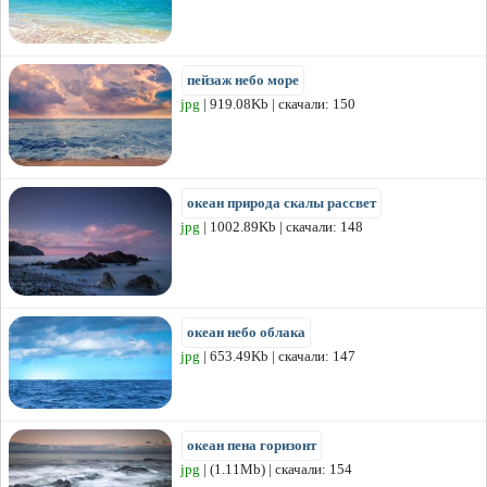
пейзаж небо море
jpg
| 919.08Kb | скачали: 150
океан природа скалы рассвет
jpg
| 1002.89Kb | скачали: 148
океан небо облака
jpg
| 653.49Kb | скачали: 147
океан пена горизонт
jpg
| (1.11Mb) | скачали: 154