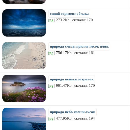
синий горизонт облака
jpg
| 273.2Kb | скачали: 170
природа следы прилив песок пляж
jpg
| 756.17Kb | скачали: 161
природа пейзаж островок
jpg
| 901.47Kb | скачали: 170
природа небо камни океан
jpg
| 477.95Kb | скачали: 194