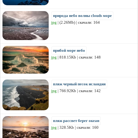
природа небо волны clouds море
jpg
| (2.26Mb) | скачали: 164
прибой море небо
jpg
| 818.15Kb | скачали: 148
пляж черный песок исландия
jpg
| 766.92Kb | скачали: 142
пляж рассвет берег океан
jpg
| 328.5Kb | скачали: 160