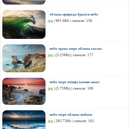
облака природа брызги небо
jpg
| 901.6Kb | скачали: 158
небо трава море облака скалы
jpg
| (3.25Mb) | скачали: 177
небо море птицы камни закат
jpg
| (3.75Mb) | скачали: 189
небо море облака пейзаж
jpg
| 283.75Kb | скачали: 162