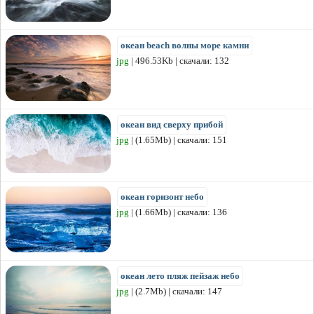
океан beach волны море камни
jpg
| 496.53Kb | скачали: 132
океан вид сверху прибой
jpg
| (1.65Mb) | скачали: 151
океан горизонт небо
jpg
| (1.66Mb) | скачали: 136
океан лето пляж пейзаж небо
jpg
| (2.7Mb) | скачали: 147