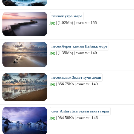
пейзаж утро море
jpg
| (1.02Mb) | скачали: 155
песок берег камни Пейзаж море
jpg
| (1.35Mb) | скачали: 140
песок пляж Зильт тучи люди
jpg
| 856.75Kb | скачали: 140
снег Antarctica океан закат горы
jpg
| 984.58Kb | скачали: 146