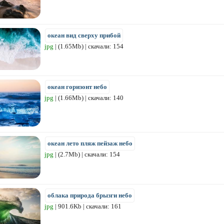
океан вид сверху прибой
jpg
| (1.65Mb) | скачали: 154
океан горизонт небо
jpg
| (1.66Mb) | скачали: 140
океан лето пляж пейзаж небо
jpg
| (2.7Mb) | скачали: 154
облака природа брызги небо
jpg
| 901.6Kb | скачали: 161