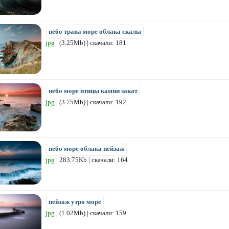
небо трава море облака скалы
jpg
| (3.25Mb) | скачали: 181
небо море птицы камни закат
jpg
| (3.75Mb) | скачали: 192
небо море облака пейзаж
jpg
| 283.75Kb | скачали: 164
пейзаж утро море
jpg
| (1.02Mb) | скачали: 159