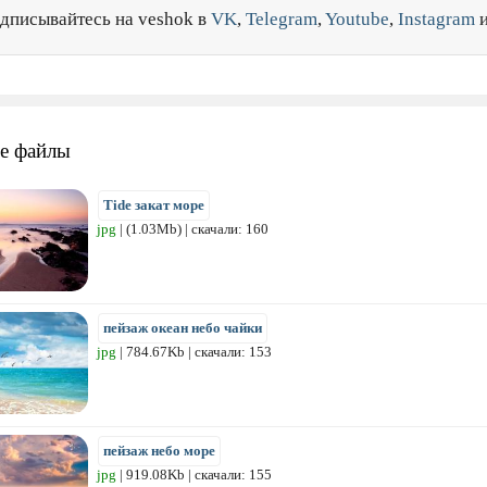
дписывайтесь на veshok в
VK
,
Telegram
,
Youtube
,
Instagram
е файлы
Tide закат море
jpg
| (1.03Mb) | скачали: 160
пейзаж океан небо чайки
jpg
| 784.67Kb | скачали: 153
пейзаж небо море
jpg
| 919.08Kb | скачали: 155