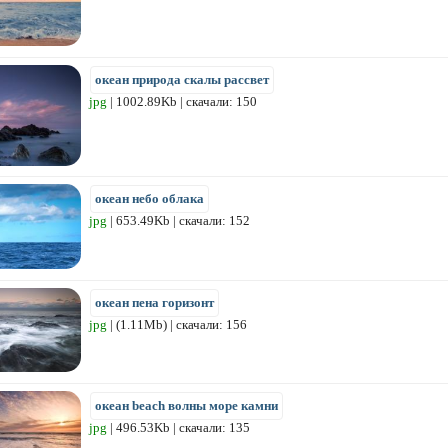
океан природа скалы рассвет
jpg
| 1002.89Kb | скачали: 150
океан небо облака
jpg
| 653.49Kb | скачали: 152
океан пена горизонт
jpg
| (1.11Mb) | скачали: 156
океан beach волны море камни
jpg
| 496.53Kb | скачали: 135