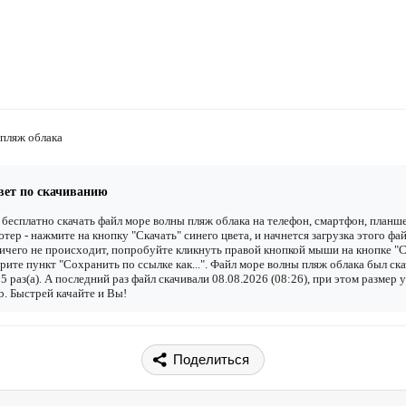
пляж облака
вет по скачиванию
бесплатно скачать файл море волны пляж облака на телефон, смартфон, планш
тер - нажмите на кнопку "Скачать" синего цвета, и начнется загрузка этого фай
ичего не происходит, попробуйте кликнуть правой кнопкой мыши на кнопке "С
рите пункт "Сохранить по ссылке как...". Файл море волны пляж облака был ск
5 раз(а). А последний раз файл скачивали 08.08.2026 (08:26), при этом размер 
. Быстрей качайте и Вы!
Поделиться