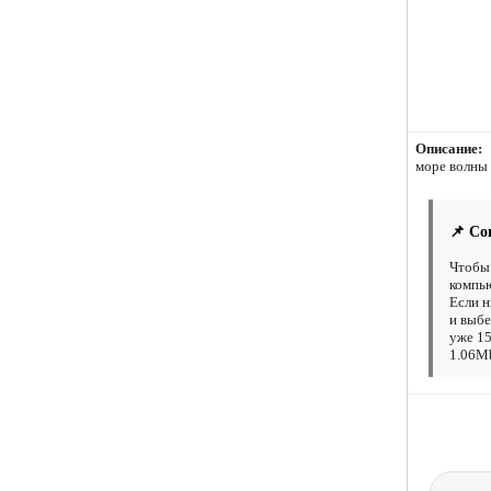
Описание:
море волны 
📌 Со
Чтобы 
компью
Если н
и выбе
уже 15
1.06Mb