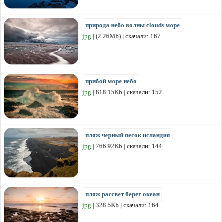
природа небо волны clouds море
jpg
| (2.26Mb) | скачали: 167
прибой море небо
jpg
| 818.15Kb | скачали: 152
пляж черный песок исландия
jpg
| 766.92Kb | скачали: 144
пляж рассвет берег океан
jpg
| 328.5Kb | скачали: 164