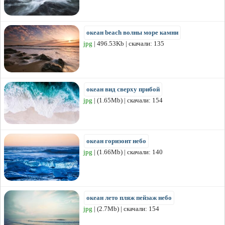
океан beach волны море камни
jpg
| 496.53Kb | скачали: 135
океан вид сверху прибой
jpg
| (1.65Mb) | скачали: 154
океан горизонт небо
jpg
| (1.66Mb) | скачали: 140
океан лето пляж пейзаж небо
jpg
| (2.7Mb) | скачали: 154