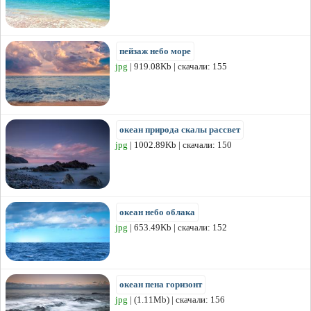
пейзаж небо море
jpg
| 919.08Kb | скачали: 155
океан природа скалы рассвет
jpg
| 1002.89Kb | скачали: 150
океан небо облака
jpg
| 653.49Kb | скачали: 152
океан пена горизонт
jpg
| (1.11Mb) | скачали: 156