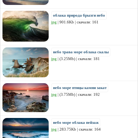
облака природа брызги небо
jpg
| 901.6Kb | скачали: 161
небо трава море облака скалы
jpg
| (3.25Mb) | скачали: 181
небо море птицы камни закат
jpg
| (3.75Mb) | скачали: 192
небо море облака пейзаж
jpg
| 283.75Kb | скачали: 164