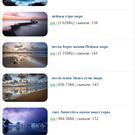
пейзаж утро море
jpg
| (1.02Mb) | скачали: 159
песок берег камни Пейзаж море
jpg
| (1.35Mb) | скачали: 143
песок пляж Зильт тучи люди
jpg
| 856.75Kb | скачали: 143
снег Antarctica океан закат горы
jpg
| 984.58Kb | скачали: 152