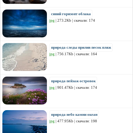
синий горизонт облака
jpg
| 273.2Kb | скачали: 174
природа следы прилив песок пляж
jpg
| 756.17Kb | скачали: 164
природа пейзаж островок
jpg
| 901.47Kb | скачали: 174
природа небо камни океан
jpg
| 477.95Kb | скачали: 198