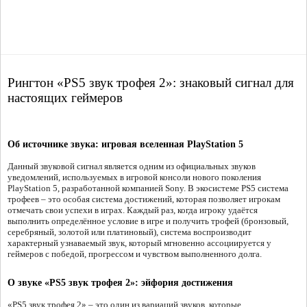
Рингтон «PS5 звук трофея 2»: знаковый сигнал для
настоящих геймеров
Об источнике звука: игровая вселенная PlayStation 5
Данный звуковой сигнал является одним из официальных звуков
уведомлений, используемых в игровой консоли нового поколения
PlayStation 5, разработанной компанией Sony. В экосистеме PS5 система
трофеев – это особая система достижений, которая позволяет игрокам
отмечать свои успехи в играх. Каждый раз, когда игроку удаётся
выполнить определённое условие в игре и получить трофей (бронзовый,
серебряный, золотой или платиновый), система воспроизводит
характерный узнаваемый звук, который мгновенно ассоциируется у
геймеров с победой, прогрессом и чувством выполненного долга.
О звуке «PS5 звук трофея 2»: эйфория достижения
«PS5 звук трофея 2» – это один из вариаций звуков, которые