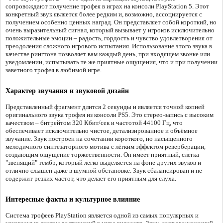
сопровождают получение трофея в играх на консоли PlayStation 5. Этот
конкретный звук является более редким и, возможно, ассоциируется с
получением особенно ценных наград. Он представляет собой короткий, но
очень выразительный сигнал, который вызывает у игроков исключительно
положительные эмоции – радость, гордость и чувство удовлетворения от
преодоления сложного игрового испытания. Использование этого звука в
качестве рингтона позволяет вам каждый день, при входящем звонке или
уведомлении, испытывать те же приятные ощущения, что и при получении
заветного трофея в любимой игре.
Характер звучания и звуковой дизайн
Представленный фрагмент длится 2 секунды и является точной копией
оригинального звука трофея из консоли PS5. Это стерео-запись с высоким
качеством – битрейтом 320 Кбит/сек и частотой 44100 Гц, что
обеспечивает исключительно чистое, детализированное и объёмное
звучание. Звук построен на сочетании короткого, но насыщенного
мелодичного синтезаторного мотива с лёгким эффектом реверберации,
создающим ощущение торжественности. Он имеет приятный, слегка
"звенящий" тембр, который легко выделяется на фоне других звуков и
отлично слышен даже в шумной обстановке. Звук сбалансирован и не
содержит резких частот, что делает его приятным для слуха.
Интересные факты и культурное влияние
Система трофеев PlayStation является одной из самых популярных и