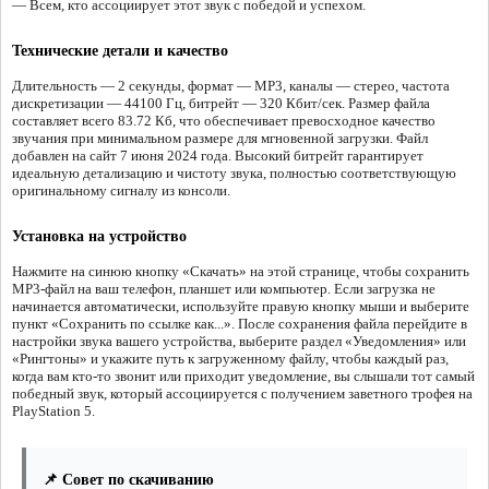
— Всем, кто ассоциирует этот звук с победой и успехом.
Технические детали и качество
Длительность — 2 секунды, формат — MP3, каналы — стерео, частота
дискретизации — 44100 Гц, битрейт — 320 Кбит/сек. Размер файла
составляет всего 83.72 Кб, что обеспечивает превосходное качество
звучания при минимальном размере для мгновенной загрузки. Файл
добавлен на сайт 7 июня 2024 года. Высокий битрейт гарантирует
идеальную детализацию и чистоту звука, полностью соответствующую
оригинальному сигналу из консоли.
Установка на устройство
Нажмите на синюю кнопку «Скачать» на этой странице, чтобы сохранить
MP3-файл на ваш телефон, планшет или компьютер. Если загрузка не
начинается автоматически, используйте правую кнопку мыши и выберите
пункт «Сохранить по ссылке как...». После сохранения файла перейдите в
настройки звука вашего устройства, выберите раздел «Уведомления» или
«Рингтоны» и укажите путь к загруженному файлу, чтобы каждый раз,
когда вам кто-то звонит или приходит уведомление, вы слышали тот самый
победный звук, который ассоциируется с получением заветного трофея на
PlayStation 5.
📌 Совет по скачиванию