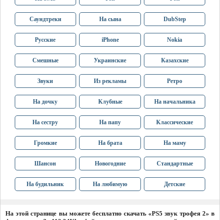
Саундтреки
На сына
DubStep
Русские
iPhone
Nokia
Смешные
Украинские
Казахские
Звуки
Из рекламы
Ретро
На дочку
Клубные
На начальника
На сестру
На папу
Классические
Громкие
На брата
На маму
Шансон
Новогодние
Стандартные
На будильник
На любимую
Детские
На этой странице вы можете бесплатно скачать «PS5 звук трофея 2» в