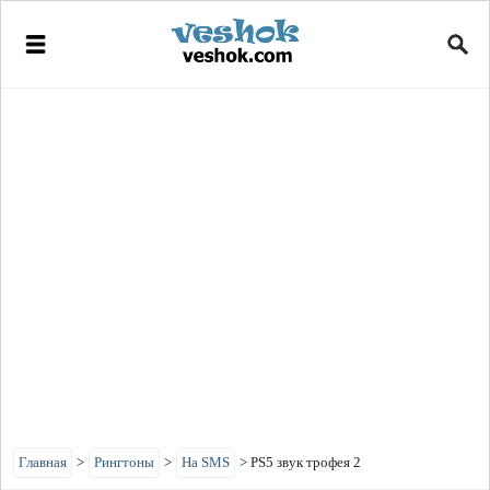
Главная
>
Рингтоны
>
На SMS
>
PS5 звук трофея 2