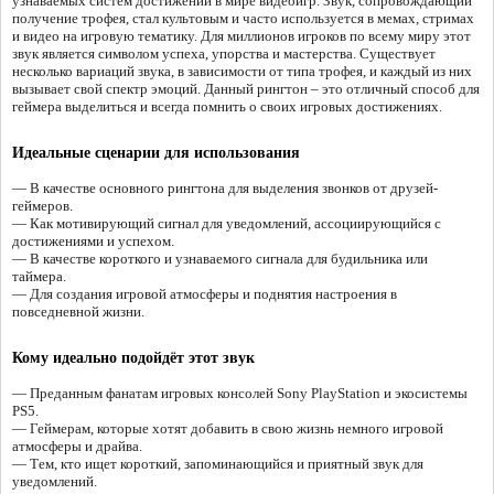
узнаваемых систем достижений в мире видеоигр. Звук, сопровождающий
получение трофея, стал культовым и часто используется в мемах, стримах
и видео на игровую тематику. Для миллионов игроков по всему миру этот
звук является символом успеха, упорства и мастерства. Существует
несколько вариаций звука, в зависимости от типа трофея, и каждый из них
вызывает свой спектр эмоций. Данный рингтон – это отличный способ для
геймера выделиться и всегда помнить о своих игровых достижениях.
Идеальные сценарии для использования
— В качестве основного рингтона для выделения звонков от друзей-
геймеров.
— Как мотивирующий сигнал для уведомлений, ассоциирующийся с
достижениями и успехом.
— В качестве короткого и узнаваемого сигнала для будильника или
таймера.
— Для создания игровой атмосферы и поднятия настроения в
повседневной жизни.
Кому идеально подойдёт этот звук
— Преданным фанатам игровых консолей Sony PlayStation и экосистемы
PS5.
— Геймерам, которые хотят добавить в свою жизнь немного игровой
атмосферы и драйва.
— Тем, кто ищет короткий, запоминающийся и приятный звук для
уведомлений.