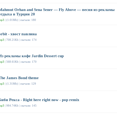
Mahmut Orhan and Sena Sener — Fly Above — песня из рекламы
отдыха в Турции 20
mp3
| (1.01Mb) | скачали: 180
orbit - хвост павлина
mp3
| 708.21Kb | скачали: 174
Из рекламы кофе Jardin Dessert cup
mp3
| 568.61Kb | скачали: 170
The James Bond theme
mp3
| (1.31Mb) | скачали: 129
Биби Рекса - Right here right now - pop remix
mp3
| 984.74Kb | скачали: 145