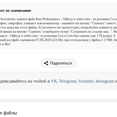
вет по скачиванию
бесплатно скачать файл Rau Performance - Odkryj w sobie lato - из рекламы Coc
ефон, смартфон, планшет или компьютер - нажмите на кнопку "Скачать" синего 
ется загрузка этого файла. Если ничего не происходит, попробуйте кликнуть п
й мыши на кнопке "Скачать" и выберите пункт "Сохранить по ссылке как...". Ф
mance - Odkryj w sobie lato - из рекламы Coca Cola был скачан уже 179 раз(а). А
ний раз файл скачивали 07.08.2026 (23:06), при этом размер у файла 1.17Mb. 
е и Вы!
Поделиться
дписывайтесь на veshok в
VK
,
Telegram
,
Youtube
,
Instagram
е файлы