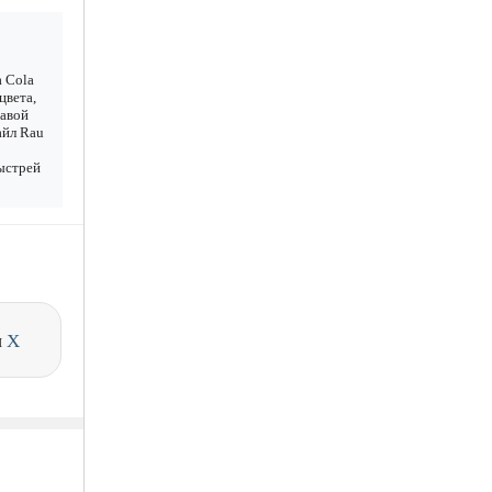
a Cola
цвета,
равой
айл Rau
Быстрей
и
X