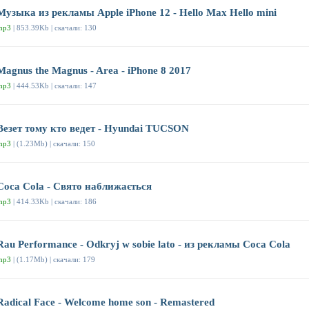
Музыка из рекламы Apple iPhone 12 - Hello Max Hello mini
mp3
| 853.39Kb | скачали: 130
Magnus the Magnus - Area - iPhone 8 2017
mp3
| 444.53Kb | скачали: 147
Везет тому кто ведет - Hyundai TUCSON
mp3
| (1.23Mb) | скачали: 150
Coca Cola - Свято наближається
mp3
| 414.33Kb | скачали: 186
Rau Performance - Odkryj w sobie lato - из рекламы Coca Cola
mp3
| (1.17Mb) | скачали: 179
Radical Face - Welcome home son - Remastered