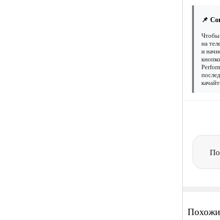
📌 Со
Чтобы 
на тел
и начн
кнопко
Perfor
послед
качайт
По
Похожи