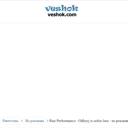
>
Рингтоны
>
Из рекламы
>
Rau Performance - Odkryj w sobie lato - из рекла