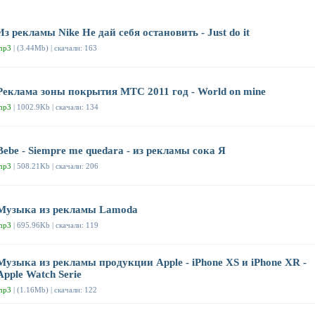
Из рекламы Nike Не дай себя остановить - Just do it
mp3
| (3.44Mb) | скачали: 163
Реклама зоны покрытия МТС 2011 год - World on mine
mp3
| 1002.9Kb | скачали: 134
Bebe - Siempre me quedara - из рекламы сока Я
mp3
| 508.21Kb | скачали: 206
Музыка из рекламы Lamoda
mp3
| 695.96Kb | скачали: 119
Музыка из рекламы продукции Apple - iPhone XS и iPhone XR -
Apple Watch Serie
mp3
| (1.16Mb) | скачали: 122