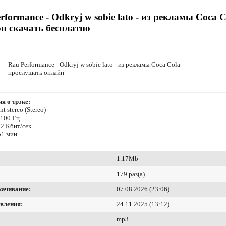
rformance - Odkryj w sobie lato - из рекламы Coca C
н скачать бесплатно
Rau Performance - Odkryj w sobie lato - из рекламы Coca Cola
прослушать онлайн
я о трэке:
t stereo (Stereo)
4100 Гц
2 Кбит/сек.
51 мин
1.17Mb
179 раз(а)
качивание:
07.08.2026 (23:06)
вления:
24.11.2025 (13:12)
mp3