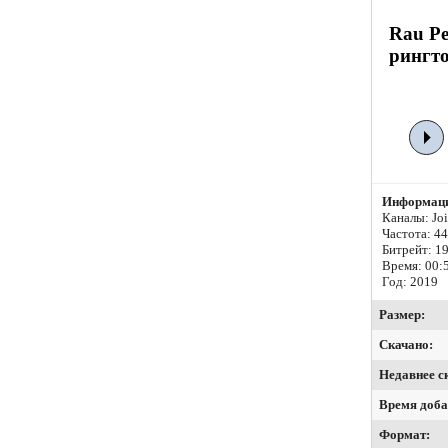
Rau Pe
рингто
Информаци
Каналы: Join
Частота: 4
Битрейт:
19
Время: 00:
Год: 2019
Размер:
Скачано:
Недавнее с
Время доба
Формат: