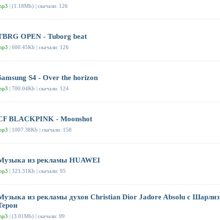
mp3
| (1.18Mb) | скачали: 126
TBRG OPEN - Tuborg beat
mp3
| 600.45Kb | скачали: 126
Samsung S4 - Over the horizon
mp3
| 700.04Kb | скачали: 124
CF BLACKPINK - Moonshot
mp3
| 1007.38Kb | скачали: 158
Музыка из рекламы HUAWEI
mp3
| 323.31Kb | скачали: 95
Музыка из рекламы духов Christian Dior Jadore Absolu с Шарлиз
Терон
mp3
| (3.01Mb) | скачали: 99