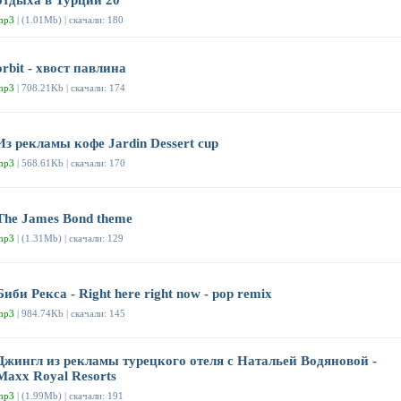
отдыха в Турции 20
mp3
| (1.01Mb) | скачали: 180
orbit - хвост павлина
mp3
| 708.21Kb | скачали: 174
Из рекламы кофе Jardin Dessert cup
mp3
| 568.61Kb | скачали: 170
The James Bond theme
mp3
| (1.31Mb) | скачали: 129
Биби Рекса - Right here right now - pop remix
mp3
| 984.74Kb | скачали: 145
Джингл из рекламы турецкого отеля с Натальей Водяновой -
Maxx Royal Resorts
mp3
| (1.99Mb) | скачали: 191