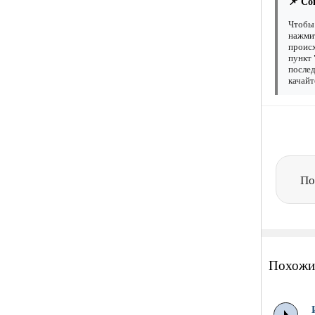
📌 Со
Чтобы 
нажмит
происх
пункт 
послед
качайт
По
Похожи