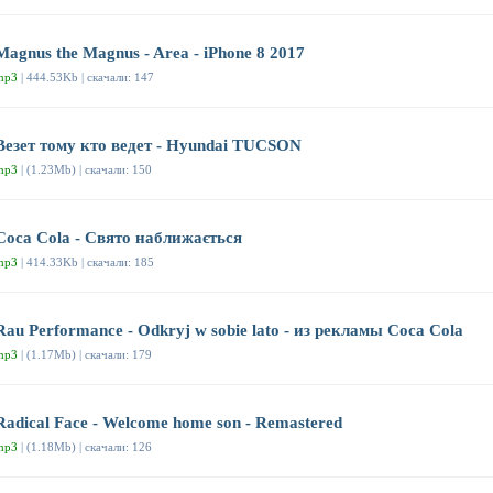
Magnus the Magnus - Area - iPhone 8 2017
mp3
| 444.53Kb | скачали: 147
Везет тому кто ведет - Hyundai TUCSON
mp3
| (1.23Mb) | скачали: 150
Coca Cola - Свято наближається
mp3
| 414.33Kb | скачали: 185
Rau Performance - Odkryj w sobie lato - из рекламы Coca Cola
mp3
| (1.17Mb) | скачали: 179
Radical Face - Welcome home son - Remastered
mp3
| (1.18Mb) | скачали: 126