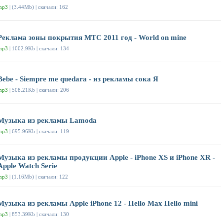
mp3
| (3.44Mb) | скачали: 162
Реклама зоны покрытия МТС 2011 год - World on mine
mp3
| 1002.9Kb | скачали: 134
Bebe - Siempre me quedara - из рекламы сока Я
mp3
| 508.21Kb | скачали: 206
Музыка из рекламы Lamoda
mp3
| 695.96Kb | скачали: 119
Музыка из рекламы продукции Apple - iPhone XS и iPhone XR -
Apple Watch Serie
mp3
| (1.16Mb) | скачали: 122
Музыка из рекламы Apple iPhone 12 - Hello Max Hello mini
mp3
| 853.39Kb | скачали: 130