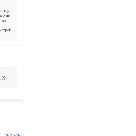
ьютер -
его не
рите
Быстрей
и
X
СКАЧАТЬ