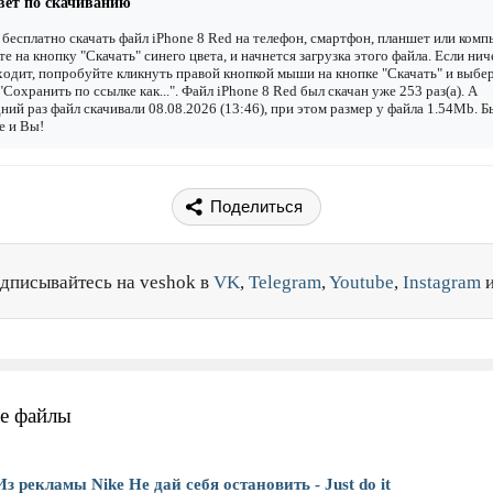
вет по скачиванию
бесплатно скачать файл iPhone 8 Red на телефон, смартфон, планшет или комп
е на кнопку "Скачать" синего цвета, и начнется загрузка этого файла. Если нич
одит, попробуйте кликнуть правой кнопкой мыши на кнопке "Скачать" и выбе
"Сохранить по ссылке как...". Файл iPhone 8 Red был скачан уже 253 раз(а). А
ний раз файл скачивали 08.08.2026 (13:46), при этом размер у файла 1.54Mb. 
е и Вы!
Поделиться
дписывайтесь на veshok в
VK
,
Telegram
,
Youtube
,
Instagram
е файлы
Из рекламы Nike Не дай себя остановить - Just do it