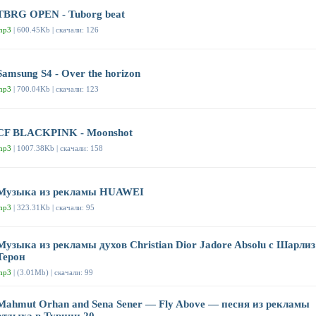
TBRG OPEN - Tuborg beat
mp3
| 600.45Kb | скачали: 126
Samsung S4 - Over the horizon
mp3
| 700.04Kb | скачали: 123
CF BLACKPINK - Moonshot
mp3
| 1007.38Kb | скачали: 158
Музыка из рекламы HUAWEI
mp3
| 323.31Kb | скачали: 95
Музыка из рекламы духов Christian Dior Jadore Absolu с Шарлиз
Терон
mp3
| (3.01Mb) | скачали: 99
Mahmut Orhan and Sena Sener — Fly Above — песня из рекламы