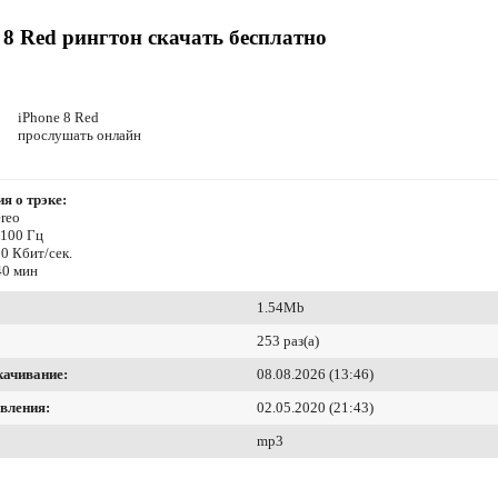
 8 Red рингтон скачать бесплатно
iPhone 8 Red
прослушать онлайн
я о трэке:
reo
4100 Гц
0 Кбит/сек.
40 мин
1.54Mb
253 раз(а)
качивание:
08.08.2026 (13:46)
вления:
02.05.2020 (21:43)
mp3