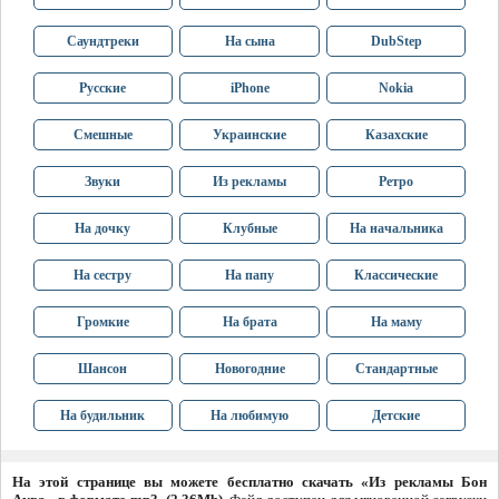
Саундтреки
На сына
DubStep
Русские
iPhone
Nokia
Смешные
Украинские
Казахские
Звуки
Из рекламы
Ретро
На дочку
Клубные
На начальника
На сестру
На папу
Классические
Громкие
На брата
На маму
Шансон
Новогодние
Стандартные
На будильник
На любимую
Детские
На этой странице вы можете бесплатно скачать «Из рекламы Бон