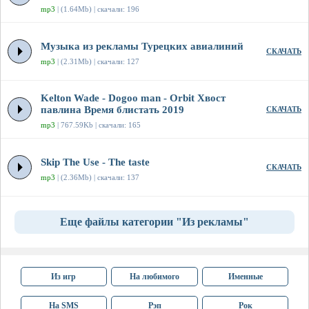
mp3
| (1.64Mb) | скачали: 196
Музыка из рекламы Турецких авиалиний
СКАЧАТЬ
mp3
| (2.31Mb) | скачали: 127
Kelton Wade - Dogoo man - Orbit Хвост
павлина Время блистать 2019
СКАЧАТЬ
mp3
| 767.59Kb | скачали: 165
Skip The Use - The taste
СКАЧАТЬ
mp3
| (2.36Mb) | скачали: 137
Еще файлы категории "Из рекламы"
Из игр
На любимого
Именные
На SMS
Рэп
Рок