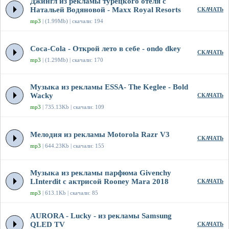
Джингл из рекламы турецкого отеля с
Натальей Водяновой - Maxx Royal Resorts
СКАЧАТЬ
mp3
| (1.99Mb) | скачали: 194
Coca-Cola - Открой лето в себе - ondo dkey
СКАЧАТЬ
mp3
| (1.29Mb) | скачали: 170
Музыка из рекламы ESSA- The Keglee - Bold
Wacky
СКАЧАТЬ
mp3
| 735.13Kb | скачали: 109
Мелодия из рекламы Motorola Razr V3
СКАЧАТЬ
mp3
| 644.23Kb | скачали: 155
Музыка из рекламы парфюма Givenchy
LInterdit с актрисой Rooney Mara 2018
СКАЧАТЬ
mp3
| 613.1Kb | скачали: 85
AURORA - Lucky - из рекламы Samsung
QLED TV
СКАЧАТЬ