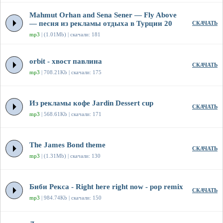
Mahmut Orhan and Sena Sener — Fly Above
— песня из рекламы отдыха в Турции 20
СКАЧАТЬ
mp3
| (1.01Mb) | скачали: 181
orbit - хвост павлина
СКАЧАТЬ
mp3
| 708.21Kb | скачали: 175
Из рекламы кофе Jardin Dessert cup
СКАЧАТЬ
mp3
| 568.61Kb | скачали: 171
The James Bond theme
СКАЧАТЬ
mp3
| (1.31Mb) | скачали: 130
Биби Рекса - Right here right now - pop remix
СКАЧАТЬ
mp3
| 984.74Kb | скачали: 150