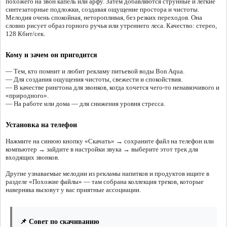
похожего на звон капель или арфу. Затем добавляются струнные и лёгкие
синтезаторные подложки, создавая ощущение простора и чистоты.
Мелодия очень спокойная, неторопливая, без резких переходов. Она
словно рисует образ горного ручья или утреннего леса. Качество: стерео,
128 Кбит/сек.
Кому и зачем он пригодится
— Тем, кто помнит и любит рекламу питьевой воды Bon Aqua.
— Для создания ощущения чистоты, свежести и спокойствия.
— В качестве рингтона для звонков, когда хочется чего-то ненавязчивого и
«природного».
— На работе или дома — для снижения уровня стресса.
Установка на телефон
Нажмите на синюю кнопку «Скачать» → сохраните файл на телефон или
компьютер → зайдите в настройки звука → выберите этот трек для
входящих звонков.
Другие узнаваемые мелодии из рекламы напитков и продуктов ищите в
разделе «Похожие файлы» — там собрана коллекция треков, которые
наверняка вызовут у вас приятные ассоциации.
📌 Совет по скачиванию