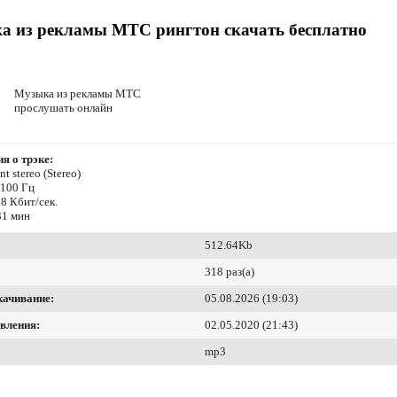
а из рекламы МТС рингтон скачать бесплатно
Музыка из рекламы МТС
прослушать онлайн
я о трэке:
t stereo (Stereo)
4100 Гц
8 Кбит/сек.
31 мин
512.64Kb
318 раз(а)
качивание:
05.08.2026 (19:03)
вления:
02.05.2020 (21:43)
mp3