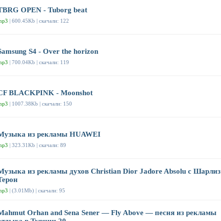
TBRG OPEN - Tuborg beat
mp3
| 600.45Kb | скачали: 122
Samsung S4 - Over the horizon
mp3
| 700.04Kb | скачали: 119
CF BLACKPINK - Moonshot
mp3
| 1007.38Kb | скачали: 150
Музыка из рекламы HUAWEI
mp3
| 323.31Kb | скачали: 89
Музыка из рекламы духов Christian Dior Jadore Absolu с Шарлиз
Терон
mp3
| (3.01Mb) | скачали: 95
Mahmut Orhan and Sena Sener — Fly Above — песня из рекламы