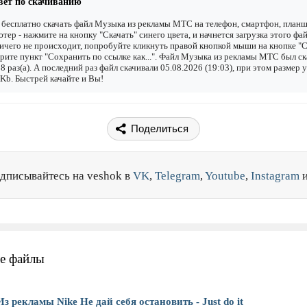
вет по скачиванию
бесплатно скачать файл Музыка из рекламы МТС на телефон, смартфон, планш
тер - нажмите на кнопку "Скачать" синего цвета, и начнется загрузка этого фай
ичего не происходит, попробуйте кликнуть правой кнопкой мыши на кнопке "С
рите пункт "Сохранить по ссылке как...". Файл Музыка из рекламы МТС был ск
8 раз(а). А последний раз файл скачивали 05.08.2026 (19:03), при этом размер 
Kb. Быстрей качайте и Вы!
Поделиться
дписывайтесь на veshok в
VK
,
Telegram
,
Youtube
,
Instagram
е файлы
Из рекламы Nike Не дай себя остановить - Just do it