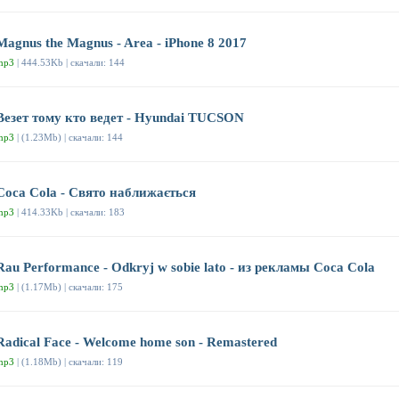
Magnus the Magnus - Area - iPhone 8 2017
mp3
| 444.53Kb | скачали: 144
Везет тому кто ведет - Hyundai TUCSON
mp3
| (1.23Mb) | скачали: 144
Coca Cola - Свято наближається
mp3
| 414.33Kb | скачали: 183
Rau Performance - Odkryj w sobie lato - из рекламы Coca Cola
mp3
| (1.17Mb) | скачали: 175
Radical Face - Welcome home son - Remastered
mp3
| (1.18Mb) | скачали: 119