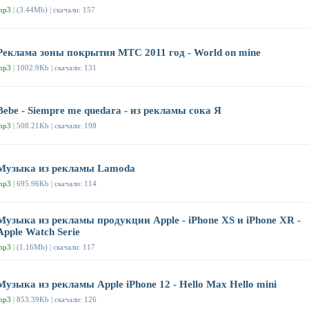
mp3
| (3.44Mb) | скачали: 157
Реклама зоны покрытия МТС 2011 год - World on mine
mp3
| 1002.9Kb | скачали: 131
Bebe - Siempre me quedara - из рекламы сока Я
mp3
| 508.21Kb | скачали: 198
Музыка из рекламы Lamoda
mp3
| 695.96Kb | скачали: 114
Музыка из рекламы продукции Apple - iPhone XS и iPhone XR -
Apple Watch Serie
mp3
| (1.16Mb) | скачали: 117
Музыка из рекламы Apple iPhone 12 - Hello Max Hello mini
mp3
| 853.39Kb | скачали: 126