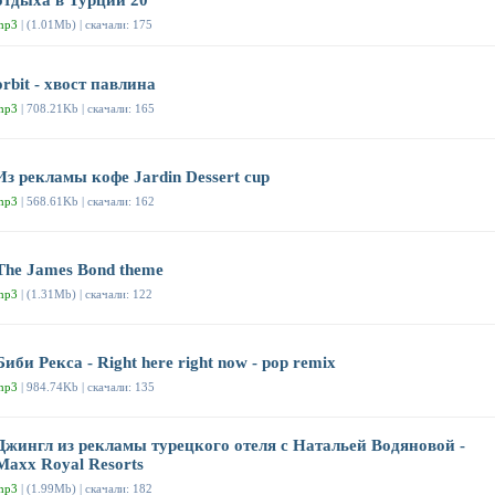
отдыха в Турции 20
mp3
| (1.01Mb) | скачали: 175
orbit - хвост павлина
mp3
| 708.21Kb | скачали: 165
Из рекламы кофе Jardin Dessert cup
mp3
| 568.61Kb | скачали: 162
The James Bond theme
mp3
| (1.31Mb) | скачали: 122
Биби Рекса - Right here right now - pop remix
mp3
| 984.74Kb | скачали: 135
Джингл из рекламы турецкого отеля с Натальей Водяновой -
Maxx Royal Resorts
mp3
| (1.99Mb) | скачали: 182