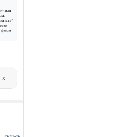
ет или
ла.
качать"
ачан
у файла
и
X
СКАЧАТЬ