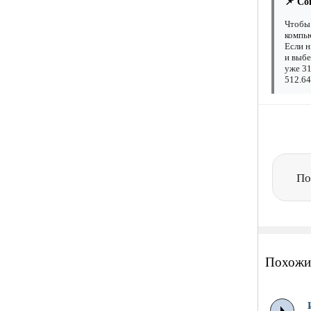
📌 Со
Чтобы 
компью
Если н
и выбе
уже 31
512.64
По
Похожи