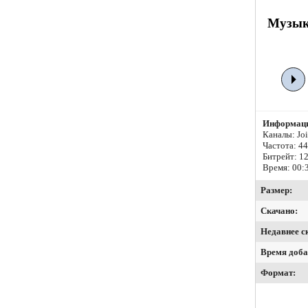
Музык
Информаци
Каналы: Join
Частота: 4
Битрейт:
12
Время: 00:
Размер:
Скачано:
Недавнее с
Время доба
Формат: