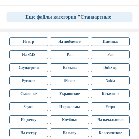
Еще файлы категории "Стандартные"
Из игр
На любимого
Именные
На SMS
Рэп
Рок
Саундтреки
На сына
DubStep
Русские
iPhone
Nokia
Смешные
Украинские
Казахские
Звуки
Из рекламы
Ретро
На дочку
Клубные
На начальника
На сестру
На папу
Классические