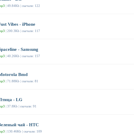
mp3
| 49.84Kb | скачали: 122
Just Vibes - iPhone
mp3
| 200.3Kb | скачали: 117
Spaceline - Samsung
mp3
| 40.26Kb | скачали: 157
Motorola Bmd
mp3
| 71.88Kb | скачали: 81
Птица - LG
mp3
| 37.8Kb | скачали: 91
Зеленый чай - HTC
mp3
| 130.46Kb | скачали: 109