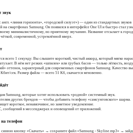
т звук
с англ. «линия горизонта», «городской силуэт») — один из стандартных звуков
й на смартфонах Samsung. Он появился в интерфейсе One UI и быстро стал уз
своему минималистичному, но приятному звучанию. Название отсылает к горо
 чёткой, современной, устремлённой вверх.
т
ся всего 1 секунду. Вы слышите короткий, чистый аккорд, который мягко нарас
атухает. В нём нет резких «шпилек» или грубых басов — только лёгкость, возду
ий» оттенок, характерный для современных смартфонов Samsung. Качество вы
 Кбит/сек. Размер файла — всего 51 Кб, скачается мгновенно.
йдёт
ам Samsung, которые хотят использовать «родной» системный звук.
телям других брендов — чтобы добавить телефону «самсунговского» шарма.
ищет короткое, ненавязчивое, но заметное уведомление.
 сообщений в мессенджерах и оповещений от приложений.
 на телефон
 синюю кнопку «Скачать» → сохраните файл «Samsung - Skyline.mp3» → зайд