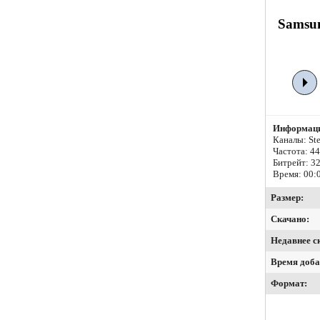
Samsun
Информаци
Каналы: Ste
Частота: 4
Битрейт:
32
Время: 00:
Размер:
Скачано:
Недавнее с
Время доба
Формат: