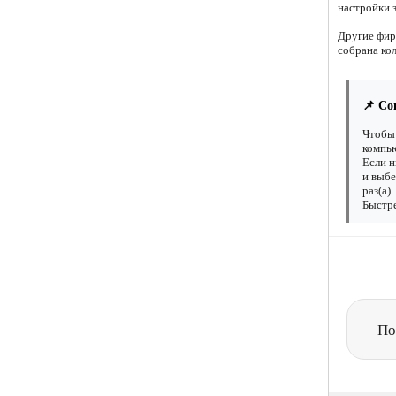
настройки 
Другие фир
собрана ко
📌 Со
Чтобы 
компью
Если н
и выбе
раз(а)
Быстре
По