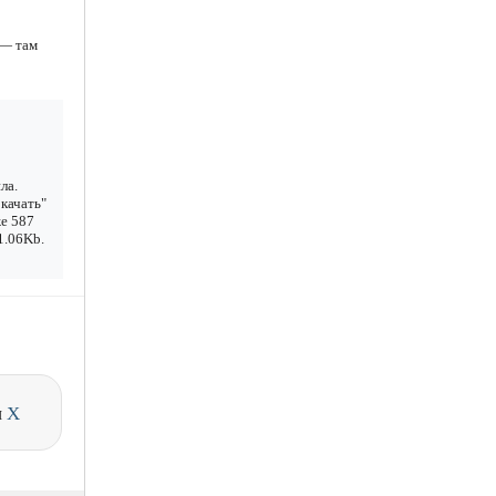
 — там
ла.
качать"
же 587
1.06Kb.
и
X