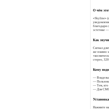
О чём это
«Skyline» (
уведомлени
благодаря 
эстетике —
Как звучи
Сигнал длит
же плавно з
«космическ
стерео, 320
Кому подо
— Владельц
— Пользова
— Тем, кто 
— Для СМС,
Установка
Нажмите на