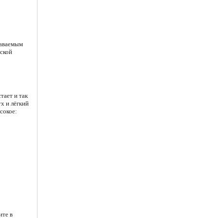
наваемым
дской
тает и так
х и лёгкий
сокое:
ите в