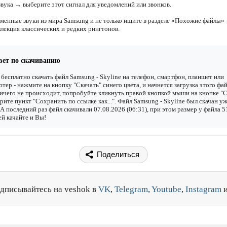
звука → выберите этот сигнал для уведомлений или звонков.
менные звуки из мира Samsung и не только ищите в разделе «Похожие файлы»
ллекция классических и редких рингтонов.
вет по скачиванию
бесплатно скачать файл Samsung - Skyline на телефон, смартфон, планшет или
тер - нажмите на кнопку "Скачать" синего цвета, и начнется загрузка этого фай
ичего не происходит, попробуйте кликнуть правой кнопкой мыши на кнопке "С
рите пункт "Сохранить по ссылке как...". Файл Samsung - Skyline был скачан у
. А последний раз файл скачивали 07.08.2026 (06:31), при этом размер у файла 5
й качайте и Вы!
Поделиться
дписывайтесь на veshok в
VK
,
Telegram
,
Youtube
,
Instagram