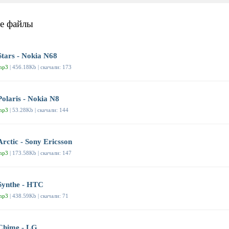
е файлы
Stars - Nokia N68
mp3
| 456.18Kb | скачали: 173
Polaris - Nokia N8
mp3
| 53.28Kb | скачали: 144
Arctic - Sony Ericsson
mp3
| 173.58Kb | скачали: 147
Synthe - HTC
mp3
| 438.59Kb | скачали: 71
Chime - LG