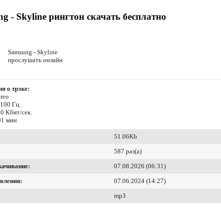
g - Skyline рингтон скачать бесплатно
Samsung - Skyline
прослушать онлайн
я о трэке:
reo
4100 Гц
0 Кбит/сек.
01 мин
51.06Kb
587 раз(а)
качивание:
07.08.2026 (06:31)
вления:
07.06.2024 (14:27)
mp3