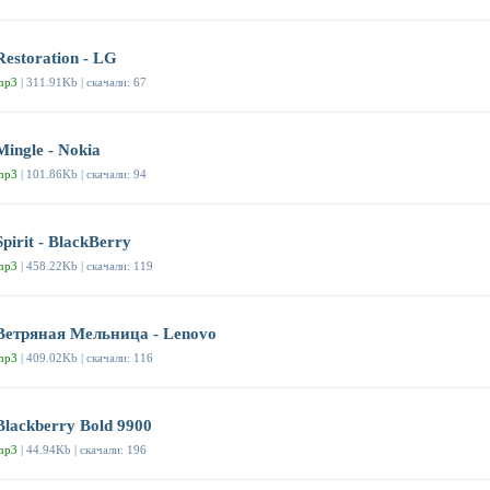
Restoration - LG
mp3
| 311.91Kb | скачали: 67
Mingle - Nokia
mp3
| 101.86Kb | скачали: 94
Spirit - BlackBerry
mp3
| 458.22Kb | скачали: 119
Ветряная Мельница - Lenovo
mp3
| 409.02Kb | скачали: 116
Blackberry Bold 9900
mp3
| 44.94Kb | скачали: 196