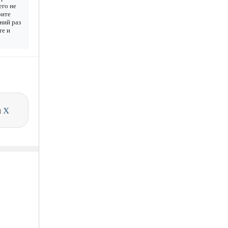
его не
рите
дний раз
те и
и
X