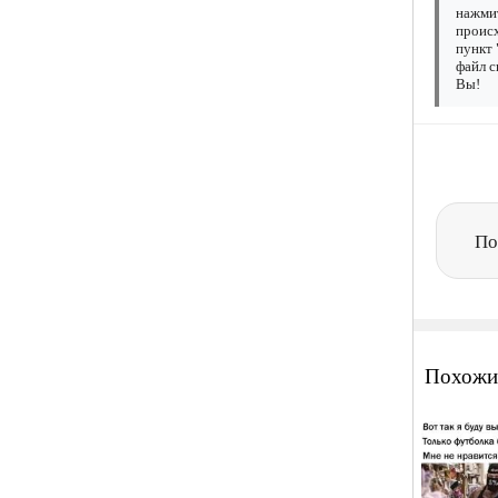
нажмит
происх
пункт 
файл с
Вы!
По
Похожи