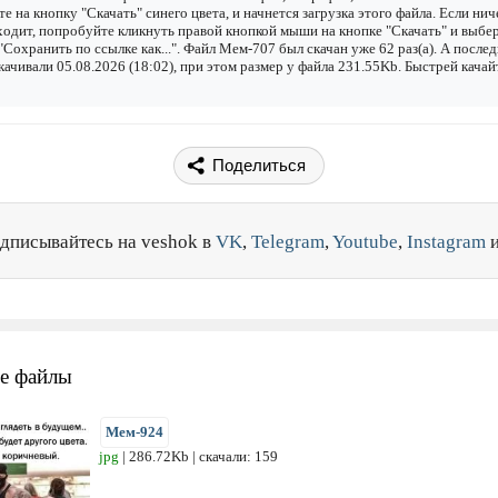
е на кнопку "Скачать" синего цвета, и начнется загрузка этого файла. Если нич
одит, попробуйте кликнуть правой кнопкой мыши на кнопке "Скачать" и выбе
"Сохранить по ссылке как...". Файл Мем-707 был скачан уже 62 раз(а). А после
качивали 05.08.2026 (18:02), при этом размер у файла 231.55Kb. Быстрей качай
Поделиться
дписывайтесь на veshok в
VK
,
Telegram
,
Youtube
,
Instagram
е файлы
Мем-924
jpg
| 286.72Kb | скачали: 159