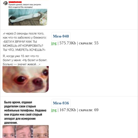
Мем-940
jpg
| 575.73Kb | скачали: 55
Мем-936
jpg
| 167.92Kb | скачали: 69