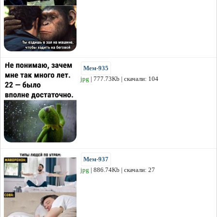
Мем-935
jpg
| 777.73Kb | скачали: 104
Мем-937
jpg
| 886.74Kb | скачали: 27