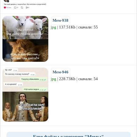
Мем-938
jpg
| 137.51Kb | скачали: 55
Мем-946
jpg
| 228.73Kb | скачали: 54
Еще файлы категории "Мемы"