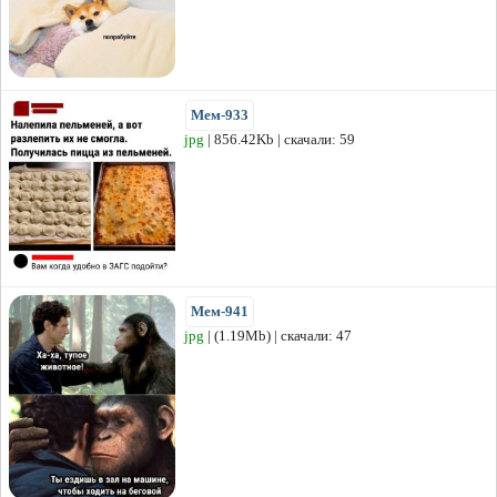
Мем-933
jpg
| 856.42Kb | скачали: 59
Мем-941
jpg
| (1.19Mb) | скачали: 47