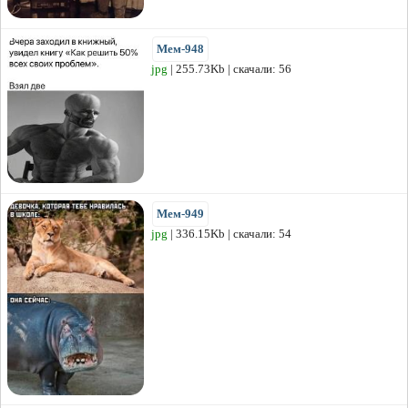
Мем-948
jpg
| 255.73Kb | скачали: 56
Мем-949
jpg
| 336.15Kb | скачали: 54