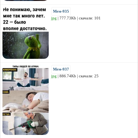
Мем-935
jpg
| 777.73Kb | скачали: 101
Мем-937
jpg
| 886.74Kb | скачали: 25