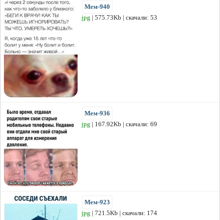
Мем-940
jpg
| 575.73Kb | скачали: 53
Мем-936
jpg
| 167.92Kb | скачали: 69
Мем-923
jpg
| 721.5Kb | скачали: 174