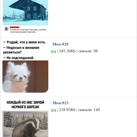
Мем-929
jpg
| 545.36Kb | скачали: 98
Мем-925
jpg
| 228.95Kb | скачали: 140