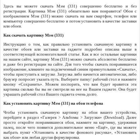
Здесь вы можете скачать Мэм (331) совершенно бесплатно и без
регистрации. Картинка Мэм (331) обязательно вам понравится! Обои с
изображением Мэм (331) можно скачать на вам смартфон, телефон или
компьютер совершенно бесплатно и потом установить в качестве заставки
или обоев.
Как скачать картинку Мэм (331)
Инструкцию о том, как правильно установить скачанную картинку в
качестве обоев или заставки на гаджете подробно описана выше в
соответствующей вспомогательной статье. Как и все остальные картинки
на нашем сайте, картинку Мэм (331) можно скачать абсолютно бесплатно
и даже без регистрации на сайте. Для того чтобы скачать понравившееся
изображение, кликните на подсвеченный синим прямоугольник «Скачать»,
чтобы приступить к загрузке. Загрузка либо начнется автоматически, либо
браузер попросит указать путь. Выберите папку/ рабочий стол и нажмите
кнопку «Сохранить». Можем поспорить, что вам будет нравится эта
картинка сколько бы вы не смотрели на нее на Вашем гаджете. Она будет
украшать рабочий стол Вашего гаджета очень долго.
Как установить картинку Мэм (331) на обои телефона
Чтобы установить скачанную картинку на обои вашего устройства,
перейдите в раздел «Галерея > Альбомы > Загрузки» (Download). Далее
просто откройте понравившиеся обои, нажмите на картинку, удерживая
палец, после чего появится дополнительное меню «Ещё», где вы можете
выбрать пункт «Установить в качестве фонового рисунка», «Установить
как обои» или любая другая формулировка.