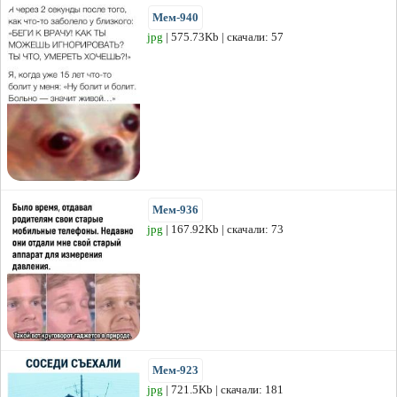
Мем-940
jpg
| 575.73Kb | скачали: 57
Мем-936
jpg
| 167.92Kb | скачали: 73
Мем-923
jpg
| 721.5Kb | скачали: 181