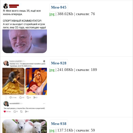
Мем-945
jpg
| 388.02Kb | скачали: 76
Мем-928
jpg
| 241.08Kb | скачали: 189
Мем-938
jpg
| 137.51Kb | скачали: 59