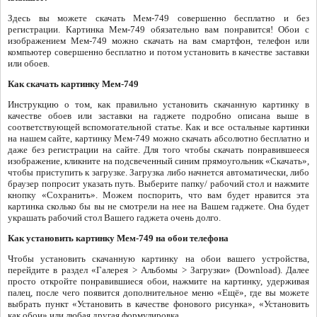
Здесь вы можете скачать Мем-749 совершенно бесплатно и без
регистрации. Картинка Мем-749 обязательно вам понравится! Обои с
изображением Мем-749 можно скачать на вам смартфон, телефон или
компьютер совершенно бесплатно и потом установить в качестве заставки
или обоев.
Как скачать картинку Мем-749
Инструкцию о том, как правильно установить скачанную картинку в
качестве обоев или заставки на гаджете подробно описана выше в
соответствующей вспомогательной статье. Как и все остальные картинки
на нашем сайте, картинку Мем-749 можно скачать абсолютно бесплатно и
даже без регистрации на сайте. Для того чтобы скачать понравившееся
изображение, кликните на подсвеченный синим прямоугольник «Скачать»,
чтобы приступить к загрузке. Загрузка либо начнется автоматически, либо
браузер попросит указать путь. Выберите папку/ рабочий стол и нажмите
кнопку «Сохранить». Можем поспорить, что вам будет нравится эта
картинка сколько бы вы не смотрели на нее на Вашем гаджете. Она будет
украшать рабочий стол Вашего гаджета очень долго.
Как установить картинку Мем-749 на обои телефона
Чтобы установить скачанную картинку на обои вашего устройства,
перейдите в раздел «Галерея > Альбомы > Загрузки» (Download). Далее
просто откройте понравившиеся обои, нажмите на картинку, удерживая
палец, после чего появится дополнительное меню «Ещё», где вы можете
выбрать пункт «Установить в качестве фонового рисунка», «Установить
как обои» или любая другая формулировка.