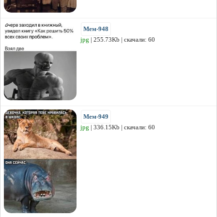
Мем-948
jpg
| 255.73Kb | скачали: 60
Мем-949
jpg
| 336.15Kb | скачали: 60