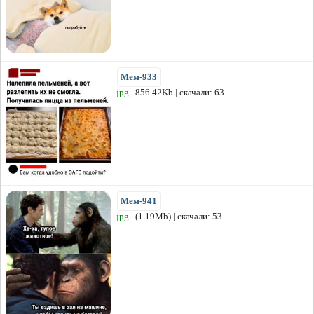
Мем-933
jpg
| 856.42Kb | скачали: 63
Мем-941
jpg
| (1.19Mb) | скачали: 53