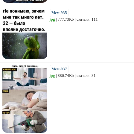
Мем-935
jpg
| 777.73Kb | скачали: 111
Мем-937
jpg
| 886.74Kb | скачали: 31