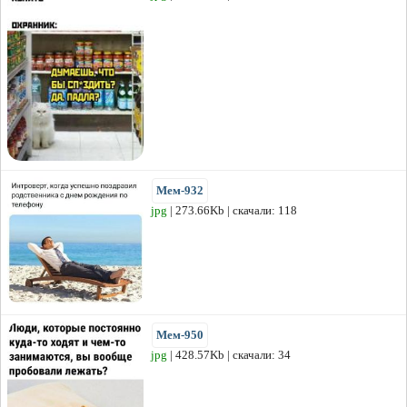
Мем-932
jpg
| 273.66Kb | скачали: 118
Мем-950
jpg
| 428.57Kb | скачали: 34