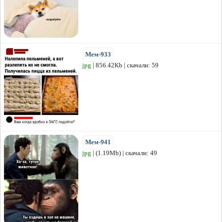
Мем-933
jpg
| 856.42Kb | скачали: 59
Мем-941
jpg
| (1.19Mb) | скачали: 49