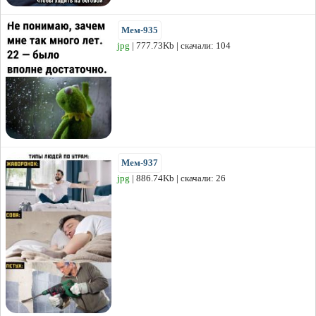
Мем-935
jpg
| 777.73Kb | скачали: 104
Мем-937
jpg
| 886.74Kb | скачали: 26