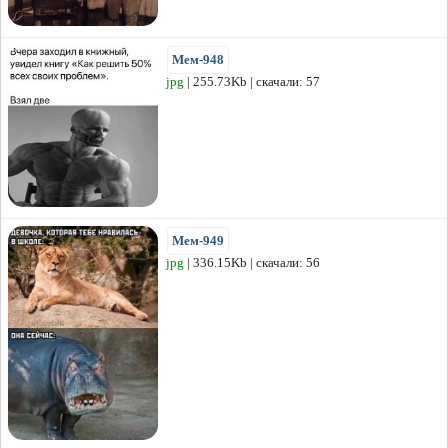
Мем-948
jpg
| 255.73Kb | скачали: 57
Мем-949
jpg
| 336.15Kb | скачали: 56