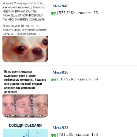
Мем-940
jpg
| 575.73Kb | скачали: 55
Мем-936
jpg
| 167.92Kb | скачали: 69
Мем-923
jpg
| 721.5Kb | скачали: 176