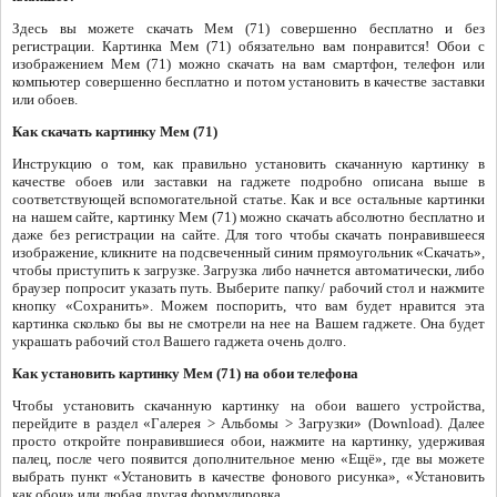
Здесь вы можете скачать Мем (71) совершенно бесплатно и без
регистрации. Картинка Мем (71) обязательно вам понравится! Обои с
изображением Мем (71) можно скачать на вам смартфон, телефон или
компьютер совершенно бесплатно и потом установить в качестве заставки
или обоев.
Как скачать картинку Мем (71)
Инструкцию о том, как правильно установить скачанную картинку в
качестве обоев или заставки на гаджете подробно описана выше в
соответствующей вспомогательной статье. Как и все остальные картинки
на нашем сайте, картинку Мем (71) можно скачать абсолютно бесплатно и
даже без регистрации на сайте. Для того чтобы скачать понравившееся
изображение, кликните на подсвеченный синим прямоугольник «Скачать»,
чтобы приступить к загрузке. Загрузка либо начнется автоматически, либо
браузер попросит указать путь. Выберите папку/ рабочий стол и нажмите
кнопку «Сохранить». Можем поспорить, что вам будет нравится эта
картинка сколько бы вы не смотрели на нее на Вашем гаджете. Она будет
украшать рабочий стол Вашего гаджета очень долго.
Как установить картинку Мем (71) на обои телефона
Чтобы установить скачанную картинку на обои вашего устройства,
перейдите в раздел «Галерея > Альбомы > Загрузки» (Download). Далее
просто откройте понравившиеся обои, нажмите на картинку, удерживая
палец, после чего появится дополнительное меню «Ещё», где вы можете
выбрать пункт «Установить в качестве фонового рисунка», «Установить
как обои» или любая другая формулировка.