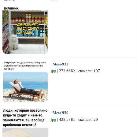
Мем-932
jpg
| 273.66Kb | скачали: 107
Мем-950
jpg
| 428.57Kb | скачали: 29