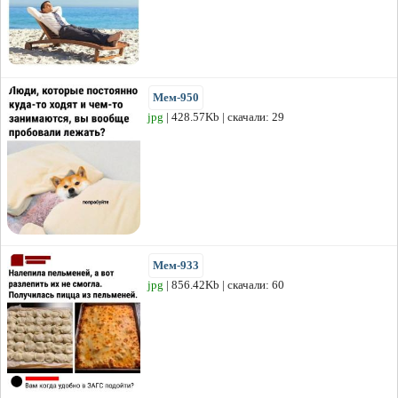
Мем-950
jpg
| 428.57Kb | скачали: 29
Мем-933
jpg
| 856.42Kb | скачали: 60