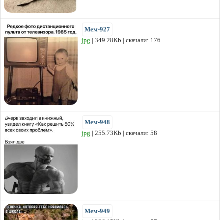
Мем-927
jpg
| 349.28Kb | скачали: 176
Мем-948
jpg
| 255.73Kb | скачали: 58
Мем-949