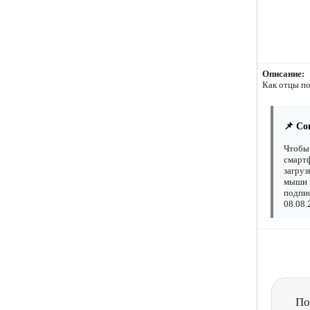
Описание:
Как отцы по
📌 Со
Чтобы 
смартф
загруз
мыши н
подпис
08.08.
По