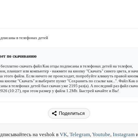
дписаны в телефонах детей
вет по скачиванию
бесплатно скачать файл Как отцы подписаны в телефонах детей на телефон,
он, планшет или компьютер - нажмите на кнопку "Скачать" синего цвета, и нач
ка этого файла. Если ничего не происходит, попробуйте кликнуть правой кнопк
а кнопке "Скачать" и выберите пункт "Сохранить по ссылке как...". Файл Как 
аны в телефонах детей был скачан уже 2195 раз(а). А последний раз файл скач
2026 (10:27), при этом размер у файла 1.2Mb. Быстрей качайте и Вы!
Поделиться
дписывайтесь на veshok в
VK
,
Telegram
,
Youtube
,
Instagram