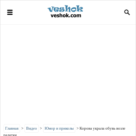
Главная
>
Видео
>
Юмор и приколы
>
Корова украла обувь возле
палатки