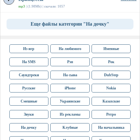
mp3
| (1.98Mb) | скачали: 1057
Еще файлы категории "На дочку"
Из игр
На любимого
Именные
На SMS
Рэп
Рок
Саундтреки
На сына
DubStep
Русские
iPhone
Nokia
Смешные
Украинские
Казахские
Звуки
Из рекламы
Ретро
На дочку
Клубные
На начальника