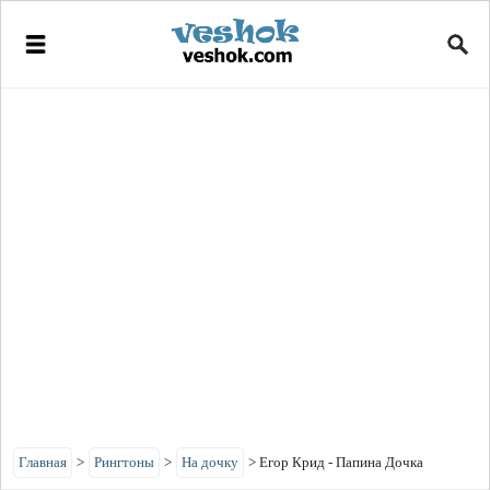
Главная
>
Рингтоны
>
На дочку
>
Егор Крид - Папина Дочка