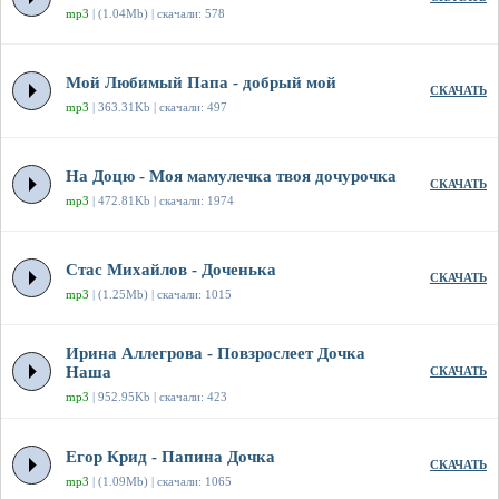
mp3
| (1.04Mb) | скачали: 578
Мой Любимый Папа - добрый мой
СКАЧАТЬ
mp3
| 363.31Kb | скачали: 497
На Доцю - Моя мамулечка твоя дочурочка
СКАЧАТЬ
mp3
| 472.81Kb | скачали: 1974
Стас Михайлов - Доченька
СКАЧАТЬ
mp3
| (1.25Mb) | скачали: 1015
Ирина Аллегрова - Повзрослеет Дочка
Наша
СКАЧАТЬ
mp3
| 952.95Kb | скачали: 423
Егор Крид - Папина Дочка
СКАЧАТЬ
mp3
| (1.09Mb) | скачали: 1065