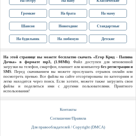
На сестру
На папу
Классические
Громкие
На брата
На маму
Шансон
Новогодние
Стандартные
На будильник
На любимую
Детские
На этой странице вы можете бесплатно скачать «Егор Крид - Папина
Дочка» в формате mp3, (1.98Mb)
. Файл доступен для мгновенной
загрузки на телефон, смартфон, планшет или компьютер
без регистрации и
SMS
. Перед скачиванием вы можете прослушать отрывок онлайн или
посмотреть превью. Все файлы на сайте отсортированы по категориям и
легко находятся через поиск. Если хотите, можете также загрузить свои
файлы и поделиться ими с другими пользователями. Приятного
использования!
Контакты
Соглашение/Правила
Для правообладателей / Copyright (DMCA)