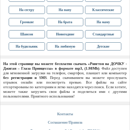
На сестру
На папу
Классические
Громкие
На брата
На маму
Шансон
Новогодние
Стандартные
На будильник
На любимую
Детские
На этой странице вы можете бесплатно скачать «Рингтон на ДОЧКУ -
Джиган – Глаза Принцессы» в формате mp3, (1.98Mb)
. Файл доступен
для мгновенной загрузки на телефон, смартфон, планшет или компьютер
без регистрации и SMS
. Перед скачиванием вы можете прослушать
отрывок онлайн или посмотреть превью. Все файлы на сайте
отсортированы по категориям и легко находятся через поиск. Если хотите,
можете также загрузить свои файлы и поделиться ими с другими
пользователями. Приятного использования!
Контакты
Соглашение/Правила