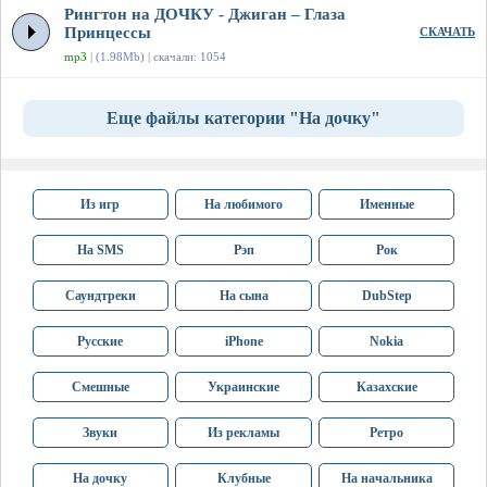
Рингтон на ДОЧКУ - Джиган – Глаза
Принцессы
СКАЧАТЬ
mp3
| (1.98Mb) | скачали: 1054
Еще файлы категории "На дочку"
Из игр
На любимого
Именные
На SMS
Рэп
Рок
Саундтреки
На сына
DubStep
Русские
iPhone
Nokia
Смешные
Украинские
Казахские
Звуки
Из рекламы
Ретро
На дочку
Клубные
На начальника