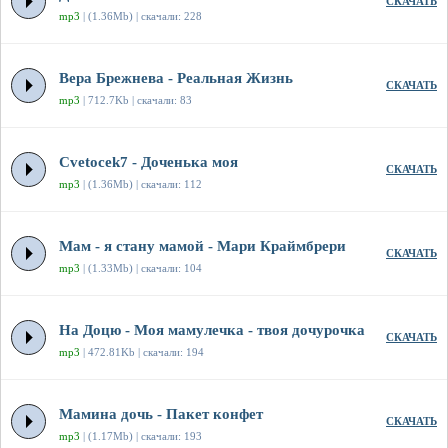
СКАЧАТЬ
mp3
| (1.36Mb) | скачали: 228
Вера Брежнева - Реальная Жизнь
СКАЧАТЬ
mp3
| 712.7Kb | скачали: 83
Cvetocek7 - Доченька моя
СКАЧАТЬ
mp3
| (1.36Mb) | скачали: 112
Мам - я стану мамой - Мари Краймбрери
СКАЧАТЬ
mp3
| (1.33Mb) | скачали: 104
На Доцю - Моя мамулечка - твоя дочурочка
СКАЧАТЬ
mp3
| 472.81Kb | скачали: 194
Мамина дочь - Пакет конфет
СКАЧАТЬ
mp3
| (1.17Mb) | скачали: 193