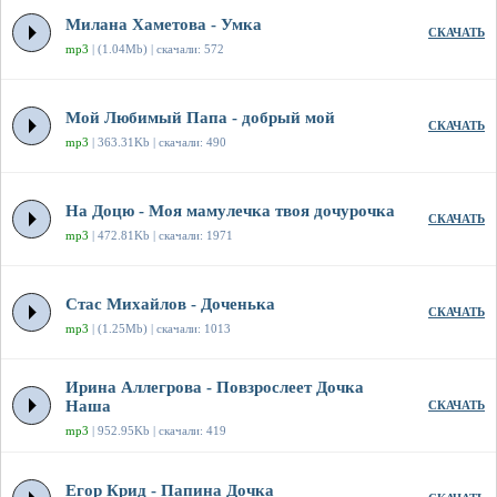
Милана Хаметова - Умка
СКАЧАТЬ
mp3
| (1.04Mb) | скачали: 572
Мой Любимый Папа - добрый мой
СКАЧАТЬ
mp3
| 363.31Kb | скачали: 490
На Доцю - Моя мамулечка твоя дочурочка
СКАЧАТЬ
mp3
| 472.81Kb | скачали: 1971
Стас Михайлов - Доченька
СКАЧАТЬ
mp3
| (1.25Mb) | скачали: 1013
Ирина Аллегрова - Повзрослеет Дочка
Наша
СКАЧАТЬ
mp3
| 952.95Kb | скачали: 419
Егор Крид - Папина Дочка