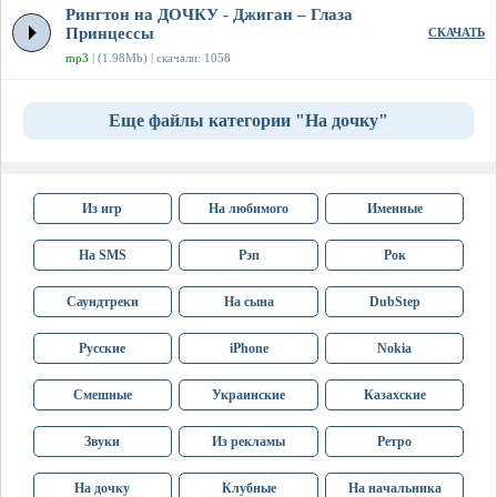
Рингтон на ДОЧКУ - Джиган – Глаза
Принцессы
СКАЧАТЬ
mp3
| (1.98Mb) | скачали: 1058
Еще файлы категории "На дочку"
Из игр
На любимого
Именные
На SMS
Рэп
Рок
Саундтреки
На сына
DubStep
Русские
iPhone
Nokia
Смешные
Украинские
Казахские
Звуки
Из рекламы
Ретро
На дочку
Клубные
На начальника