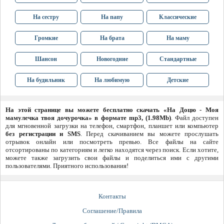
На сестру
На папу
Классические
Громкие
На брата
На маму
Шансон
Новогодние
Стандартные
На будильник
На любимую
Детские
На этой странице вы можете бесплатно скачать «На Доцю - Моя
мамулечка твоя дочурочка» в формате mp3, (1.98Mb)
. Файл доступен
для мгновенной загрузки на телефон, смартфон, планшет или компьютер
без регистрации и SMS
. Перед скачиванием вы можете прослушать
отрывок онлайн или посмотреть превью. Все файлы на сайте
отсортированы по категориям и легко находятся через поиск. Если хотите,
можете также загрузить свои файлы и поделиться ими с другими
пользователями. Приятного использования!
Контакты
Соглашение/Правила