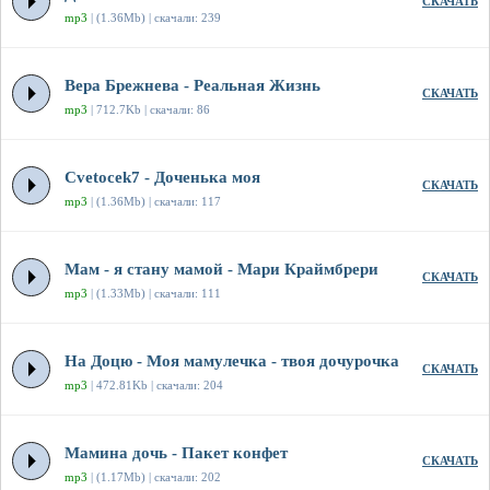
СКАЧАТЬ
mp3
| (1.36Mb) | скачали: 239
Вера Брежнева - Реальная Жизнь
СКАЧАТЬ
mp3
| 712.7Kb | скачали: 86
Cvetocek7 - Доченька моя
СКАЧАТЬ
mp3
| (1.36Mb) | скачали: 117
Мам - я стану мамой - Мари Краймбрери
СКАЧАТЬ
mp3
| (1.33Mb) | скачали: 111
На Доцю - Моя мамулечка - твоя дочурочка
СКАЧАТЬ
mp3
| 472.81Kb | скачали: 204
Мамина дочь - Пакет конфет
СКАЧАТЬ
mp3
| (1.17Mb) | скачали: 202