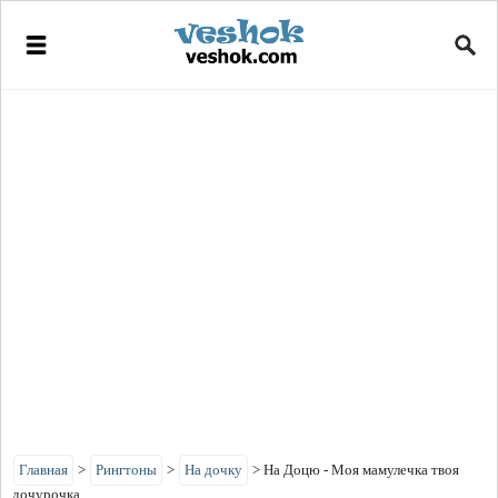
Главная
>
Рингтоны
>
На дочку
>
На Доцю - Моя мамулечка твоя
дочурочка