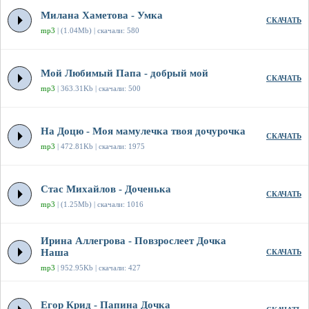
Милана Хаметова - Умка
СКАЧАТЬ
mp3
| (1.04Mb) | скачали: 580
Мой Любимый Папа - добрый мой
СКАЧАТЬ
mp3
| 363.31Kb | скачали: 500
На Доцю - Моя мамулечка твоя дочурочка
СКАЧАТЬ
mp3
| 472.81Kb | скачали: 1975
Стас Михайлов - Доченька
СКАЧАТЬ
mp3
| (1.25Mb) | скачали: 1016
Ирина Аллегрова - Повзрослеет Дочка
Наша
СКАЧАТЬ
mp3
| 952.95Kb | скачали: 427
Егор Крид - Папина Дочка