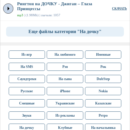
Рингтон на ДОЧКУ - Джиган – Глаза
Принцессы
СКАЧАТЬ
mp3
| (1.98Mb) | скачали: 1057
Еще файлы категории "На дочку"
Из игр
На любимого
Именные
На SMS
Рэп
Рок
Саундтреки
На сына
DubStep
Русские
iPhone
Nokia
Смешные
Украинские
Казахские
Звуки
Из рекламы
Ретро
На дочку
Клубные
На начальника