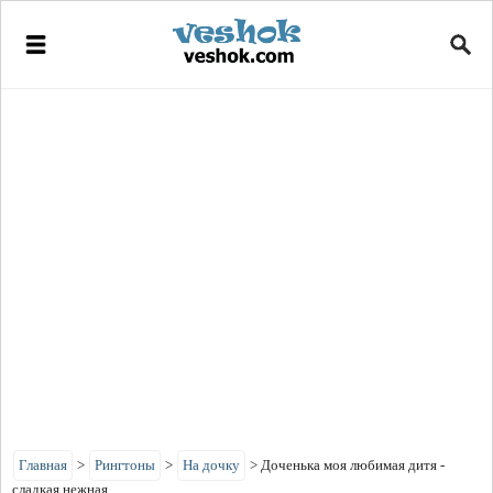
Главная
>
Рингтоны
>
На дочку
>
Доченька моя любимая дитя -
сладкая нежная