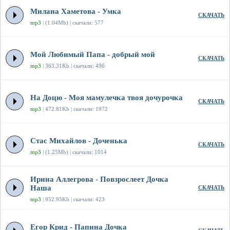
Милана Хаметова - Умка
СКАЧАТЬ
mp3
| (1.04Mb) | скачали: 577
Мой Любимый Папа - добрый мой
СКАЧАТЬ
mp3
| 363.31Kb | скачали: 496
На Доцю - Моя мамулечка твоя дочурочка
СКАЧАТЬ
mp3
| 472.81Kb | скачали: 1972
Стас Михайлов - Доченька
СКАЧАТЬ
mp3
| (1.25Mb) | скачали: 1014
Ирина Аллегрова - Повзрослеет Дочка
Наша
СКАЧАТЬ
mp3
| 952.95Kb | скачали: 423
Егор Крид - Папина Дочка