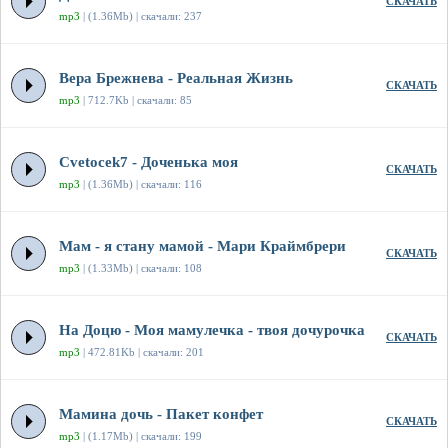
СКАЧАТЬ
mp3
| (1.36Mb) | скачали: 237
Вера Брежнева - Реальная Жизнь
СКАЧАТЬ
mp3
| 712.7Kb | скачали: 85
Cvetocek7 - Доченька моя
СКАЧАТЬ
mp3
| (1.36Mb) | скачали: 116
Мам - я стану мамой - Мари Краймбрери
СКАЧАТЬ
mp3
| (1.33Mb) | скачали: 108
На Доцю - Моя мамулечка - твоя дочурочка
СКАЧАТЬ
mp3
| 472.81Kb | скачали: 201
Мамина дочь - Пакет конфет
СКАЧАТЬ
mp3
| (1.17Mb) | скачали: 199