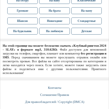
На сестру
На папу
Классические
Громкие
На брата
На маму
Шансон
Новогодние
Стандартные
На будильник
На любимую
Детские
На этой странице вы можете бесплатно скачать «Клубный рингтон 2024
- SLAY» в формате mp3, 310.62Kb
. Файл доступен для мгновенной
загрузки на телефон, смартфон, планшет или компьютер
без регистрации и
SMS
. Перед скачиванием вы можете прослушать отрывок онлайн или
посмотреть превью. Все файлы на сайте отсортированы по категориям и
легко находятся через поиск. Если хотите, можете также загрузить свои
файлы и поделиться ими с другими пользователями. Приятного
использования!
Контакты
Соглашение/Правила
Для правообладателей / Copyright (DMCA)