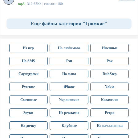
mp3
| 310.62Kb | скачали: 180
Еще файлы категории "Громкие"
Из игр
На любимого
Именные
На SMS
Рэп
Рок
Саундтреки
На сына
DubStep
Русские
iPhone
Nokia
Смешные
Украинские
Казахские
Звуки
Из рекламы
Ретро
На дочку
Клубные
На начальника