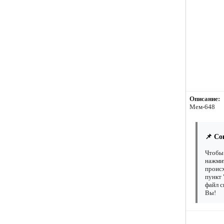
Описание:
Мем-648
📌 Со
Чтобы 
нажмит
происх
пункт 
файл с
Вы!