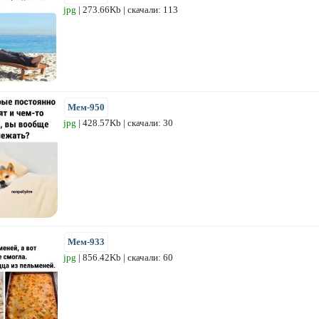
jpg
| 273.66Kb | скачали: 113
Мем-950
jpg
| 428.57Kb | скачали: 30
Мем-933
jpg
| 856.42Kb | скачали: 60