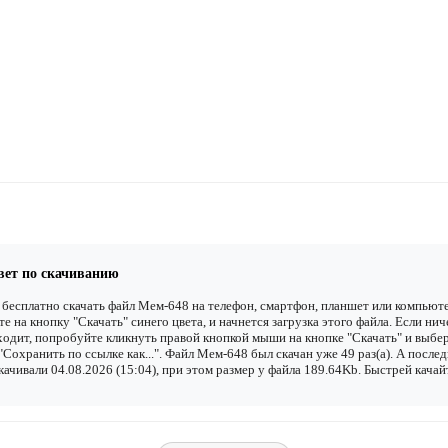
вет по скачиванию
бесплатно скачать файл Мем-648 на телефон, смартфон, планшет или компьюте
е на кнопку "Скачать" синего цвета, и начнется загрузка этого файла. Если нич
одит, попробуйте кликнуть правой кнопкой мыши на кнопке "Скачать" и выбе
"Сохранить по ссылке как...". Файл Мем-648 был скачан уже 49 раз(а). А после
качивали 04.08.2026 (15:04), при этом размер у файла 189.64Kb. Быстрей качай