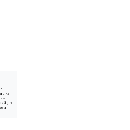
р -
его не
рите
дний раз
те и