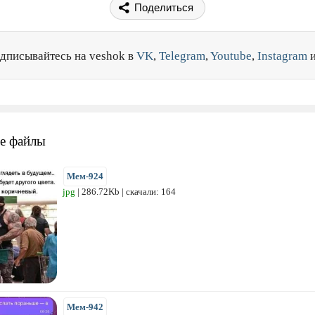
Поделиться
дписывайтесь на veshok в
VK
,
Telegram
,
Youtube
,
Instagram
е файлы
Мем-924
jpg
| 286.72Kb | скачали: 164
Мем-942