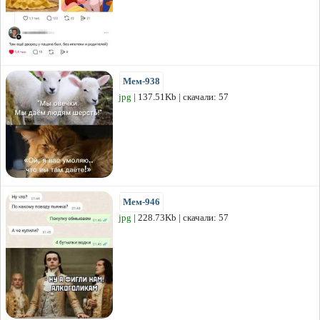
Мем-938
jpg
| 137.51Kb | скачали: 57
Мем-946
jpg
| 228.73Kb | скачали: 57