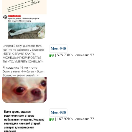
Мем-940
jpg
| 575.73Kb | скачали: 57
Мем-936
jpg
| 167.92Kb | скачали: 72