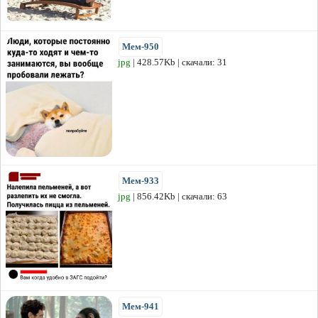
Мем-950
jpg
| 428.57Kb | скачали: 31
Мем-933
jpg
| 856.42Kb | скачали: 63
Мем-941